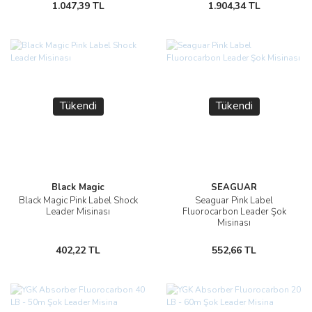
1.047,39 TL
1.904,34 TL
Tükendi
Tükendi
Black Magic
SEAGUAR
Black Magic Pink Label Shock
Seaguar Pink Label
Leader Misinası
Fluorocarbon Leader Şok
Misinası
402,22 TL
552,66 TL