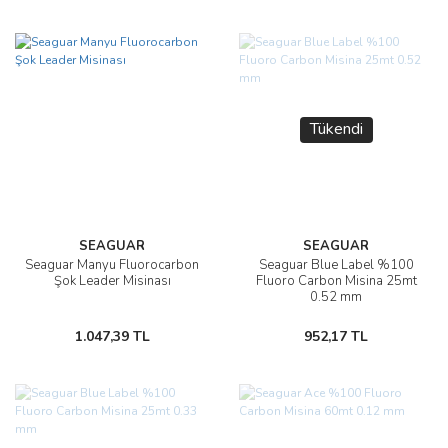
Tükendi
SEAGUAR
SEAGUAR
Seaguar Manyu Fluorocarbon
Seaguar Blue Label %100
Şok Leader Misinası
Fluoro Carbon Misina 25mt
0.52 mm
1.047,39 TL
952,17 TL