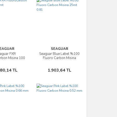
EAGUAR
SEAGUAR
aguar FXR
Seaguar Blue Label %100
İncele
İncele
rbon Misina 100
Fluoro Carbon Misina
mt
25mt 0.81
Sepete Ekle
Sepete Ekle
380,14 TL
1.903,64 TL