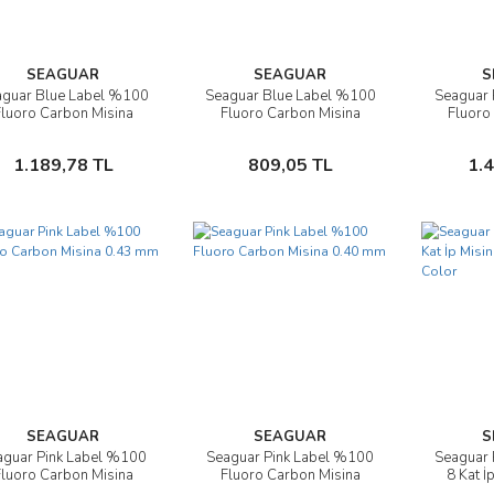
SEAGUAR
SEAGUAR
S
guar Blue Label %100
Seaguar Blue Label %100
Seaguar 
İncele
İncele
luoro Carbon Misina
Fluoro Carbon Misina
Fluoro
25mt 0.62 mm
25mt 0.43 mm
Sepete Ekle
Sepete Ekle
1.189,78 TL
809,05 TL
1.
SEAGUAR
SEAGUAR
S
aguar Pink Label %100
Seaguar Pink Label %100
Seaguar
İncele
İncele
luoro Carbon Misina
Fluoro Carbon Misina
8 Kat İ
0.43 mm
0.40 mm
M