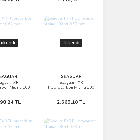
Tükendi
Tükendi
EAGUAR
SEAGUAR
aguar FXR
Seaguar FXR
İncele
İncele
rbon Misina 100
Fluorocarbon Misina 100
t 0.62 mm
mt 0.57. mm
Stokta Yok
Stokta Yok
998,24 TL
2.665,10 TL