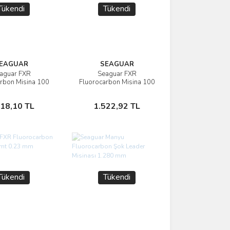
Tükendi
Tükendi
EAGUAR
SEAGUAR
aguar FXR
Seaguar FXR
İncele
İncele
rbon Misina 100
Fluorocarbon Misina 100
t 0.37 mm
mt 0.33 mm
Stokta Yok
Stokta Yok
618,10 TL
1.522,92 TL
Tükendi
Tükendi