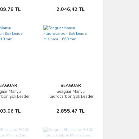
Sepete Ekle
Sepete Ekle
189,78 TL
2.046,42 TL
EAGUAR
SEAGUAR
guar Manyu
Seaguar Manyu
İncele
İncele
rbon Şok Leader
Fluorocarbon Şok Leader
ası 1.810 mm
Misinası 1.660 mm
Sepete Ekle
Sepete Ekle
903,06 TL
2.855,47 TL