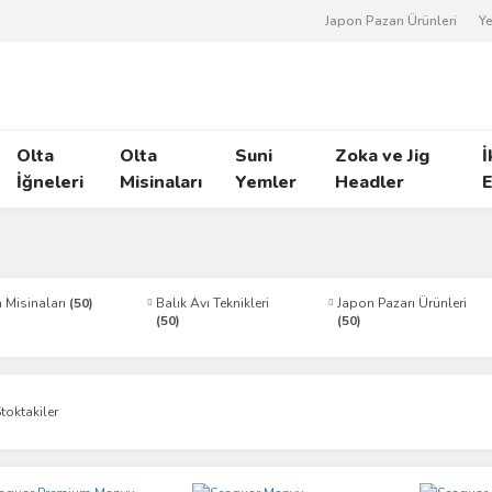
Japon Pazarı Ürünleri
Ye
Olta
Olta
Suni
Zoka ve Jig
İ
İğneleri
Misinaları
Yemler
Headler
E
 Misinaları
(50)
Balık Avı Teknikleri
Japon Pazarı Ürünleri
(50)
(50)
toktakiler