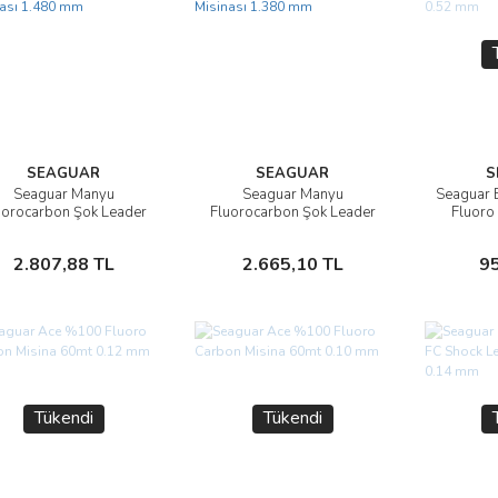
SEAGUAR
SEAGUAR
S
Seaguar Manyu
Seaguar Manyu
Seaguar 
İncele
İncele
uorocarbon Şok Leader
Fluorocarbon Şok Leader
Fluoro
Misinası 1.480 mm
Misinası 1.380 mm
25
Sepete Ekle
Sepete Ekle
2.807,88 TL
2.665,10 TL
9
Tükendi
Tükendi