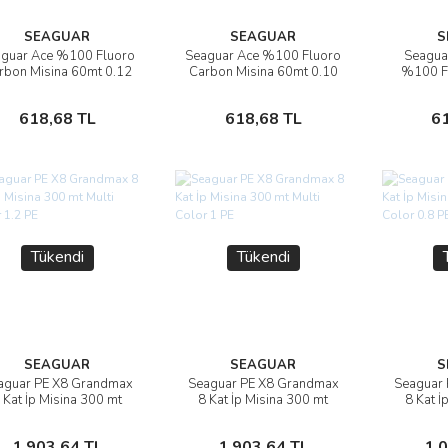
SEAGUAR
SEAGUAR
S
guar Ace %100 Fluoro
Seaguar Ace %100 Fluoro
Seagua
İncele
İncele
rbon Misina 60mt 0.12
Carbon Misina 60mt 0.10
%100 F
mm
mm
Misina
Stokta Yok
Stokta Yok
618,68 TL
618,68 TL
6
Tükendi
Tükendi
SEAGUAR
SEAGUAR
S
aguar PE X8 Grandmax
Seaguar PE X8 Grandmax
Seaguar
İncele
İncele
 Kat İp Misina 300 mt
8 Kat İp Misina 300 mt
8 Kat İ
Multi Color 1.2 PE
Multi Color 1 PE
Multi
Stokta Yok
Stokta Yok
1.903,64 TL
1.903,64 TL
1.