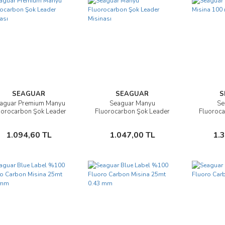
SEAGUAR
SEAGUAR
S
aguar Premium Manyu
Seaguar Manyu
Se
İncele
İncele
uorocarbon Şok Leader
Fluorocarbon Şok Leader
Fluoroca
Misinası
Misinası
Sepete Ekle
Sepete Ekle
1.094,60 TL
1.047,00 TL
1.