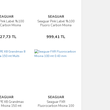
EAGUAR
SEAGUAR
Pink Label %100
Seaguar Pink Label %100
İncele
İncele
 Carbon Misina
Fluoro Carbon Misina
0.66 mm
0.52 mm
Sepete Ekle
Sepete Ekle
427,73 TL
999,41 TL
EAGUAR
SEAGUAR
 PE X8 Grandmax
Seaguar FXR
İncele
İncele
p Misina 150 mt
Fluorocarbon Misina 100
ulti Color
mt 0.43 mm