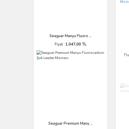
150 LB (1)
2.030 mm (1)
20 LB (1)
25 LB (1)
Seaguar Manyu Fluoro ...
30 LB (1)
Fiyat :
1.047,00 TL
40 LB (1)
50 LB (1)
Fl
60 LB (1)
80 LB (1)
Seaguar Premium Many ...