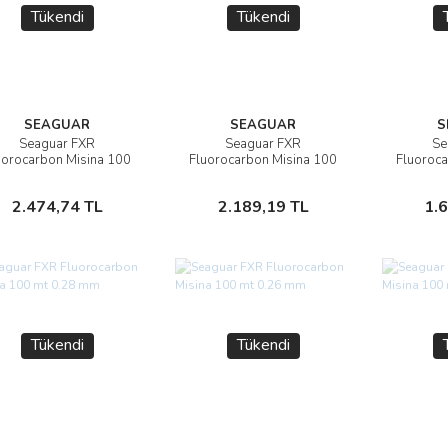
Tükendi
Tükendi
SEAGUAR
SEAGUAR
S
Seaguar FXR
Seaguar FXR
Se
İncele
İncele
uorocarbon Misina 100
Fluorocarbon Misina 100
Fluoroca
mt 0.52 mm
mt 0.47 mm
m
Stokta Yok
Stokta Yok
2.474,74 TL
2.189,19 TL
1.
Tükendi
Tükendi