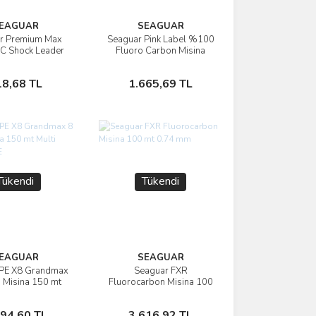
EAGUAR
SEAGUAR
r Premium Max
Seaguar Pink Label %100
İncele
İncele
C Shock Leader
Fluoro Carbon Misina
 30mt 0.14 mm
0.74 mm
Stokta Yok
Stokta Yok
18,68 TL
1.665,69 TL
Tükendi
Tükendi
EAGUAR
SEAGUAR
 PE X8 Grandmax
Seaguar FXR
İncele
İncele
p Misina 150 mt
Fluorocarbon Misina 100
 Color 0.8 PE
mt 0.74 mm
Stokta Yok
Stokta Yok
094,60 TL
3.616,92 TL