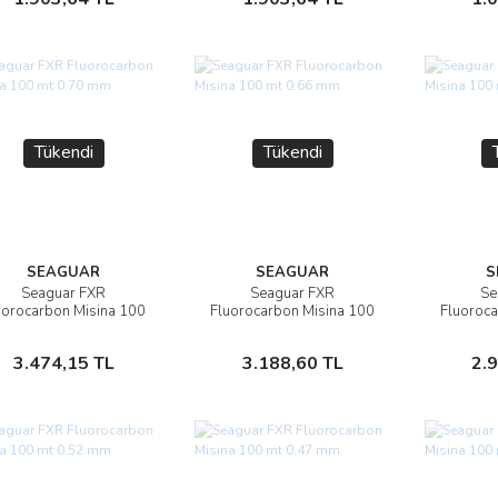
Tükendi
Tükendi
SEAGUAR
SEAGUAR
S
Seaguar FXR
Seaguar FXR
Se
İncele
İncele
uorocarbon Misina 100
Fluorocarbon Misina 100
Fluoroca
mt 0.70 mm
mt 0.66 mm
m
Stokta Yok
Stokta Yok
3.474,15 TL
3.188,60 TL
2.