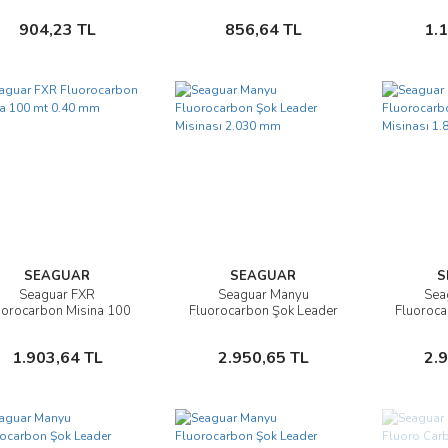
Sepete Ekle
Sepete Ekle
904,23 TL
856,64 TL
1.
SEAGUAR
SEAGUAR
S
Seaguar FXR
Seaguar Manyu
Sea
İncele
İncele
uorocarbon Misina 100
Fluorocarbon Şok Leader
Fluoroca
mt 0.40 mm
Misinası 2.030 mm
Misin
Sepete Ekle
Sepete Ekle
1.903,64 TL
2.950,65 TL
2.