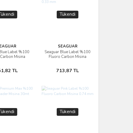
Tükendi
Tükendi
EAGUAR
SEAGUAR
Blue Label %100
Seaguar Blue Label %100
İncele
İncele
 Carbon Misina
Fluoro Carbon Misina
mt 0.52 mm
25mt 0.33 mm
Stokta Yok
Stokta Yok
51,82 TL
713,87 TL
Tükendi
Tükendi