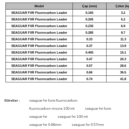
Model
Çap (mm)
Çeker (k
SEAGUAR FXR Fluorocarbon Leader
0.165
3.2
SEAGUAR FXR Fluorocarbon Leader
0.205
5.2
SEAGUAR FXR Fluorocarbon Leader
0.235
6.9
SEAGUAR FXR Fluorocarbon Leader
0.285
9.7
SEAGUAR FXR Fluorocarbon Leader
0.33
11.3
SEAGUAR FXR Fluorocarbon Leader
0.37
13.9
SEAGUAR FXR Fluorocarbon Leader
0.405
15.1
SEAGUAR FXR Fluorocarbon Leader
0.47
20.3
SEAGUAR FXR Fluorocarbon Leader
0.57
28.6
SEAGUAR FXR Fluorocarbon Leader
0.66
36.5
SEAGUAR FXR Fluorocarbon Leader
0.74
41.8
Bu ürünün fiyat bilgisi, resim, ürün açıklamalarında ve diğer
Etiketler :
seaguar fxr fune fluorocarbon
konularda yetersiz gördüğünüz noktaları öneri formunu kullanarak
Bu ürüne ilk yorumu siz yapın!
fluorocarbon misina 100 mt
seaguar fxr fune
tarafımıza iletebilirsiniz.
Görüş ve önerileriniz için teşekkür ederiz.
seaguar fxr
seaguar fxr 100 mt
seaguar fxr 0.66mm
seaguar fxr 0 57mm
Yorum Yaz