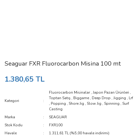
Seaguar FXR Fluorocarbon Misina 100 mt
1.380,65 TL
Fluorocarbon Misinalar
,
Japon Pazarı Ürünleri
,
Toptan Satış
,
Biggame
,
Deep Drop
,
Jigging
,
Lrf
Kategori
,
Popping
,
Shore Jig
,
Slow Jig
,
Spinning
,
Surf
Casting
Marka
SEAGUAR
Stok Kodu
FXR100
Havale
1.311,61 TL (%5,00 havale indirimi)