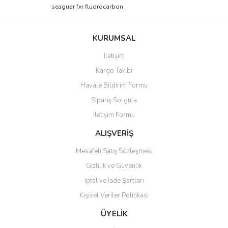
Ürün resmi kalitesiz, bozuk veya görüntülenemiyor.
seaguar fxr fluorocarbon
Ürün açıklamasında eksik bilgiler bulunuyor.
Ürün bilgilerinde hatalar bulunuyor.
KURUMSAL
Ürün fiyatı diğer sitelerden daha pahalı.
İletişim
Bu ürüne benzer farklı alternatifler olmalı.
Kargo Takibi
Havale Bildirim Formu
Sipariş Sorgula
İletişim Formu
Gönder
ALIŞVERİŞ
Mesafeli Satış Sözleşmesi
Gizlilik ve Güvenlik
İptal ve İade Şartları
Kişisel Veriler Politikası
ÜYELİK