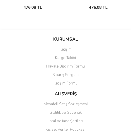
476,08 TL
476,08 TL
KURUMSAL
İletişim
Kargo Takibi
Havale Bildirim Formu
Sipariş Sorgula
İletişim Formu
ALIŞVERİŞ
Mesafeli Satış Sözleşmesi
Gizlilik ve Güvenlik
İptal ve İade Şartları
Kişisel Veriler Politikası