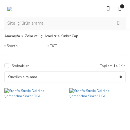
Anasayfa
Zoka ve Jig Headler
Sınker Cap
Stonfo
TİCT
Stoktakiler
Toplam 14 ürün