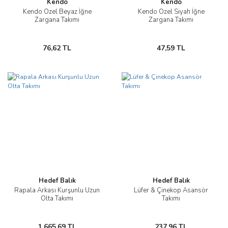
Kendo
Kendo
Kendo Özel Beyaz İğne
Kendo Özel Siyah İğne
Zargana Takımı
Zargana Takımı
76,62 TL
47,59 TL
Hedef Balık
Hedef Balık
Rapala Arkası Kurşunlu Uzun
Lüfer & Çinekop Asansör
Olta Takımı
Takımı
1.665,69 TL
237,96 TL