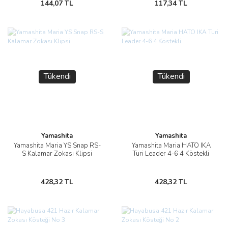
144,07 TL
117,34 TL
Tükendi
Tükendi
Yamashita
Yamashita
Yamashita Maria YS Snap RS-
Yamashita Maria HATO IKA
S Kalamar Zokası Klipsi
Turi Leader 4-6 4 Köstekli
428,32 TL
428,32 TL