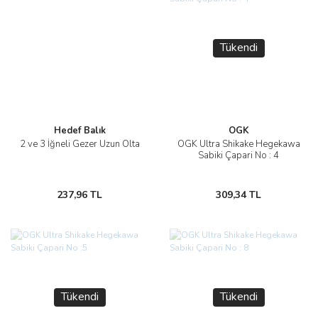
Tükendi
Hedef Balık
OGK
2 ve 3 İğneli Gezer Uzun Olta
OGK Ultra Shikake Hegekawa
Sabiki Çapari No : 4
237,96 TL
309,34 TL
Tükendi
Tükendi