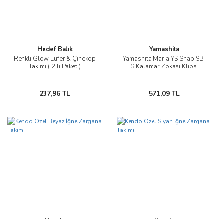
Hedef Balık
Yamashita
Renkli Glow Lüfer & Çinekop
Yamashita Maria YS Snap SB-
Takımı ( 2'li Paket )
S Kalamar Zokası Klipsi
237,96 TL
571,09 TL