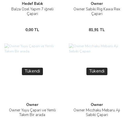
Hedef Balık
Owner
Balza Özel Yapım 7 iğneli
Owner Sabiki Rig Kawa Rex
Çapari
Çapari
0,00 TL
81,91 TL
Tükendi
Tükendi
Owner
Owner
Owner Yuyu Çapari ve Yemli
Owner Micchaku Mebaru Aji
Takım Bir arada
Sabiki Çapari