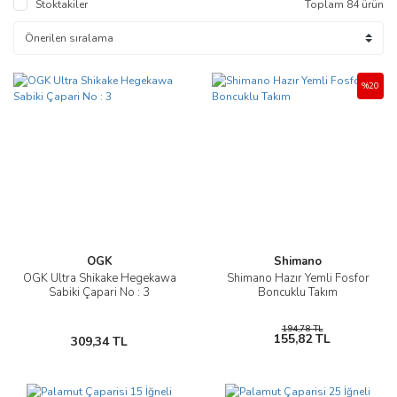
Stoktakiler
Toplam 84 ürün
%20
OGK
Shimano
OGK Ultra Shikake Hegekawa
Shimano Hazır Yemli Fosfor
Sabiki Çapari No : 3
Boncuklu Takım
194,78 TL
155,82 TL
309,34 TL