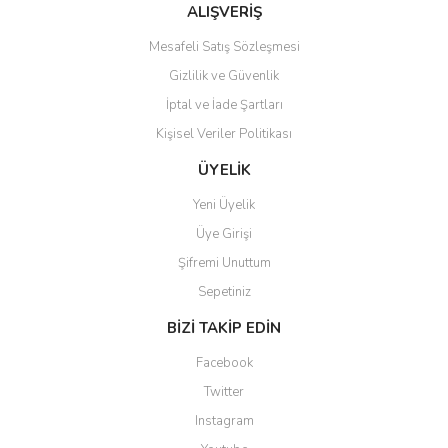
Bu ürüne benzer farklı alternatifler olmalı.
ALIŞVERİŞ
Mesafeli Satış Sözleşmesi
Gizlilik ve Güvenlik
İptal ve İade Şartları
Kişisel Veriler Politikası
Gönder
ÜYELİK
Yeni Üyelik
Üye Girişi
Şifremi Unuttum
Sepetiniz
BİZİ TAKİP EDİN
Facebook
Twitter
Instagram