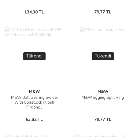
134,38 TL
79,77 TL
Tükendi
Tükendi
M&W
M&W
M&W Ball Bearing Swivel
M&W Jigging Split Ring
With Coastlock Klipsli
Fırdöndü
63,82 TL
79,77 TL