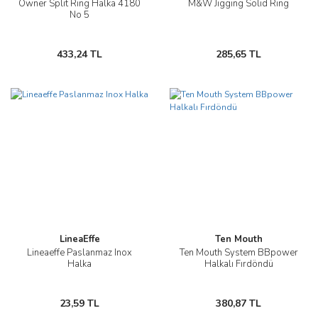
Owner Split Ring Halka 4180
M&W Jigging Solid Ring
No 5
433,24 TL
285,65 TL
LineaEffe
Ten Mouth
Lineaeffe Paslanmaz Inox
Ten Mouth System BBpower
Halka
Halkalı Fırdöndü
23,59 TL
380,87 TL