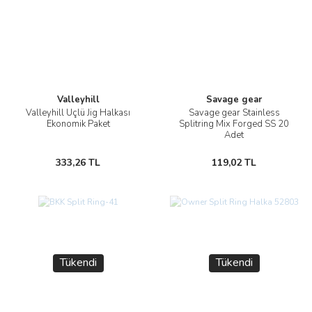
Valleyhill
Savage gear
Valleyhill Üçlü Jig Halkası
Savage gear Stainless
Ekonomik Paket
Splitring Mix Forged SS 20
Adet
333,26 TL
119,02 TL
Tükendi
Tükendi