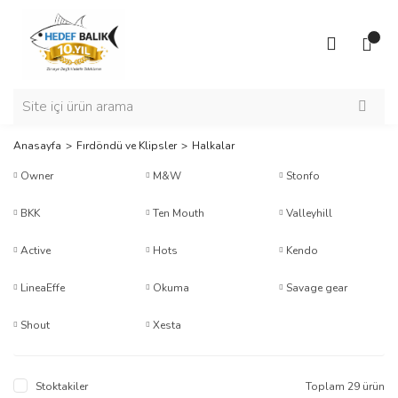
Anasayfa
Fırdöndü ve Klipsler
Halkalar
Owner
M&W
Stonfo
BKK
Ten Mouth
Valleyhill
Active
Hots
Kendo
LineaEffe
Okuma
Savage gear
Shout
Xesta
Stoktakiler
Toplam 29 ürün