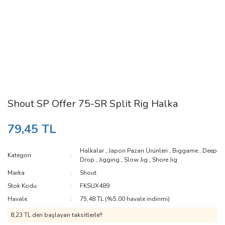
Shout SP Offer 75-SR Split Rig Halka
79,45 TL
Halkalar
,
Japon Pazarı Ürünleri
,
Biggame
,
Deep
Kategori
Drop
,
Jigging
,
Slow Jig
,
Shore Jig
Marka
Shout
Stok Kodu
FKSUX489
Havale
75,48 TL (%5,00 havale indirimi)
8,23 TL den başlayan taksitlerle!!