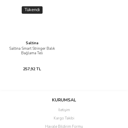
Tükendi
Saltina
Saltina Smart Stringer Balık
Bağlama Teli
257,92 TL
KURUMSAL
İletişim
Kargo Takibi
Havale Bildirim Formu