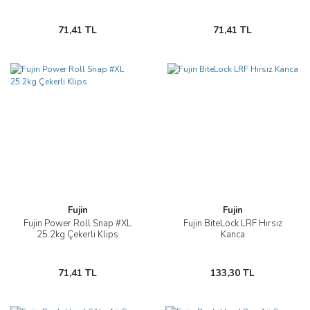
71,41 TL
71,41 TL
Fujin
Fujin
Fujin Power Roll Snap #XL
Fujin BiteLock LRF Hırsız
25.2kg Çekerli Klips
Kanca
71,41 TL
133,30 TL