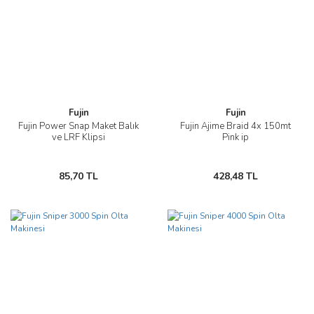
Fujin
Fujin
Fujin Power Snap Maket Balık
Fujin Ajime Braid 4x 150mt
ve LRF Klipsi
Pink ip
85,70 TL
428,48 TL