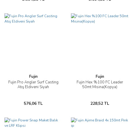
Fujin
Fujin
Fujin Pro Angler Surf Casting
Fujin Hex %100 FC Leader
Atış Eldiveni Siyah
50mt Misina(Kopya)
576,06 TL
228,52 TL