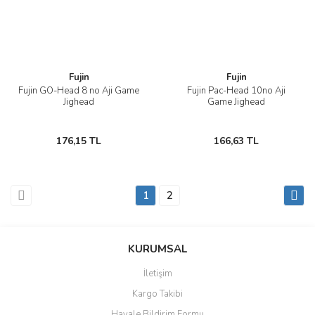
Fujin
Fujin
Fujin GO-Head 8 no Aji Game
Fujin Pac-Head 10no Aji
Jighead
Game Jighead
176,15 TL
166,63 TL
1
2
KURUMSAL
İletişim
Kargo Takibi
Havale Bildirim Formu