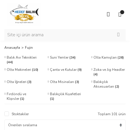
Anasayfa
Fujin
Balık Avı Teknikleri
Suni Yemler
(34)
Olta Kamışları
(26)
(44)
Olta Makineleri
(10)
Çanta ve Kutular
(9)
Zoka ve Jig Headler
(4)
Olta İğneleri
(3)
Olta Misinaları
(3)
Balıkçılık
Aksesuarları
(2)
Fırdöndü ve
Balıkçılık Kıyafetleri
Klipsler
(1)
(1)
Stoktakiler
Toplam 101 ürün