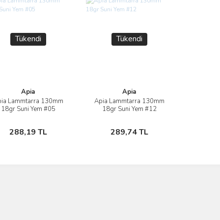
Tükendi
Tükendi
Apia
Apia
ia Lammtarra 130mm
Apia Lammtarra 130mm
İncele
İncele
18gr Suni Yem #05
18gr Suni Yem #12
Stokta Yok
Stokta Yok
288,19 TL
289,74 TL