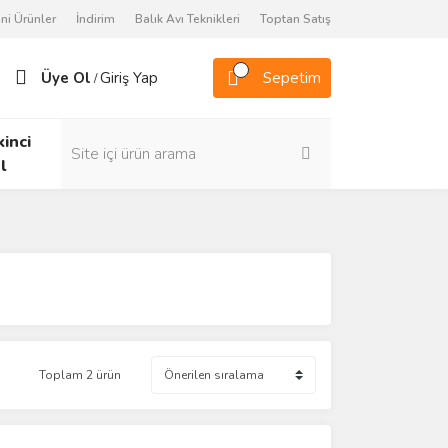
ni Ürünler
İndirim
Balık Avı Teknikleri
Toptan Satış
Üye Ol
Giriş Yap
Sepetim
/
kinci
l
Toplam 2 ürün