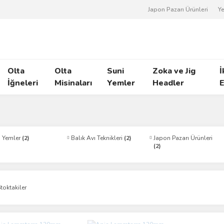
Japon Pazarı Ürünleri
Ye
Olta
Olta
Suni
Zoka ve Jig
İ
İğneleri
Misinaları
Yemler
Headler
E
i Yemler
(2)
Balık Avı Teknikleri
(2)
Japon Pazarı Ürünleri
(2)
toktakiler