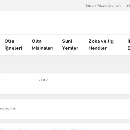
Japon Pazarı Ürünleri
Ye
Olta
Olta
Suni
Zoka ve Jig
İ
İğneleri
Misinaları
Yemler
Headler
E
S
OGK
toktakiler