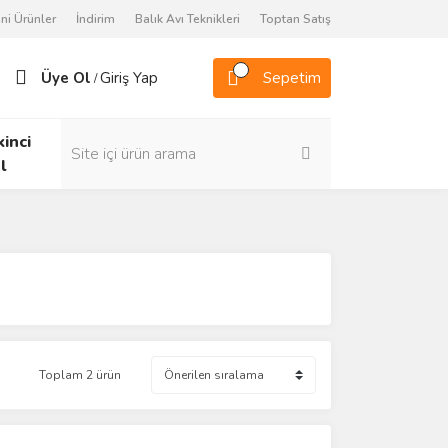
ni Ürünler
İndirim
Balık Avı Teknikleri
Toptan Satış
Üye Ol
Giriş Yap
Sepetim
/
kinci
l
Toplam 2 ürün