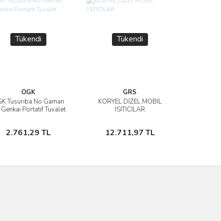
Tükendi
Tükendi
OGK
GRS
K Tusuriba No Gaman
KORYEL DİZEL MOBİL
İncele
İncele
Genkai Portatif Tuvalet
ISITICILAR
Stokta Yok
Stokta Yok
2.761,29 TL
12.711,97 TL