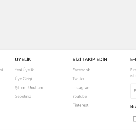
ÜYELİK
BİZİ TAKİP EDİN
E-
si
Yeni Üyelik
Facebook
Fır
ist
Üye Girişi
Twitter
Şifremi Unuttum
Instagram
Sepetiniz
Youtube
Pinterest
Bi