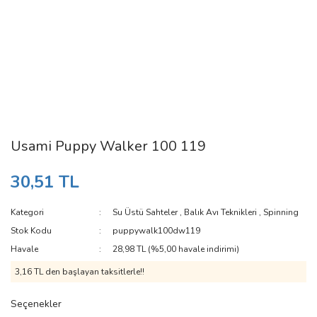
Usami Puppy Walker 100 119
30,51 TL
Kategori
Su Üstü Sahteler
,
Balık Avı Teknikleri
,
Spinning
Stok Kodu
puppywalk100dw119
Havale
28,98 TL (%5,00 havale indirimi)
3,16 TL den başlayan taksitlerle!!
Seçenekler