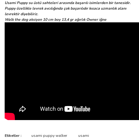
Usami Puppy su üstü sahteleri arasında başarılı isimlerden bir tanesidir.
Puppy özellikle levrek avcılığında çok başarılıdır kısaca uzmanlık alanı
levrektir diyebiliriz.
Walk the dog aksiyon 10 cm boy 13,4 gr ağırlık Owner iğne
Bu ürünün fiyat bilgisi, resim, ürün açıklamalarında ve diğer
Etiketler :
usami puppy walker
usami