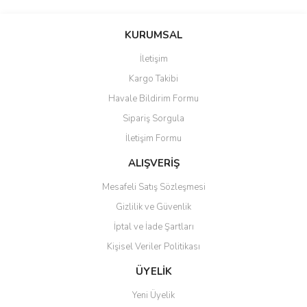
konularda yetersiz gördüğünüz noktaları öneri formunu kullanarak
Bu ürüne ilk yorumu siz yapın!
tarafımıza iletebilirsiniz.
Görüş ve önerileriniz için teşekkür ederiz.
KURUMSAL
Yorum Yaz
İletişim
Ürün resmi kalitesiz, bozuk veya görüntülenemiyor.
Kargo Takibi
Ürün açıklamasında eksik bilgiler bulunuyor.
Havale Bildirim Formu
Ürün bilgilerinde hatalar bulunuyor.
Sipariş Sorgula
Ürün fiyatı diğer sitelerden daha pahalı.
İletişim Formu
Bu ürüne benzer farklı alternatifler olmalı.
ALIŞVERİŞ
Mesafeli Satış Sözleşmesi
Gizlilik ve Güvenlik
İptal ve İade Şartları
Gönder
Kişisel Veriler Politikası
ÜYELİK
Yeni Üyelik