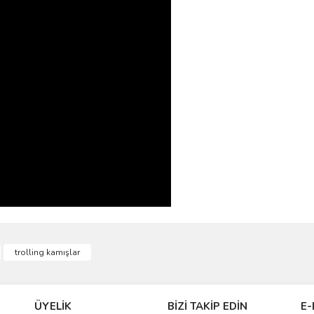
ve diğer konularda yetersiz gördüğünüz noktaları öneri formunu kullanarak taraf
trolling kamışlar
r.
ÜYELİK
BİZİ TAKİP EDİN
E-