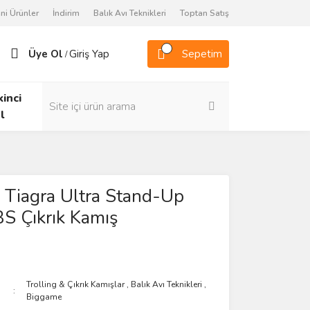
ni Ürünler
İndirim
Balık Avı Teknikleri
Toptan Satış
Üye Ol
Giriş Yap
Sepetim
/
kinci
l
Tiagra Ultra Stand-Up
S Çıkrık Kamış
Trolling & Çıkrık Kamışlar
,
Balık Avı Teknikleri
,
Biggame