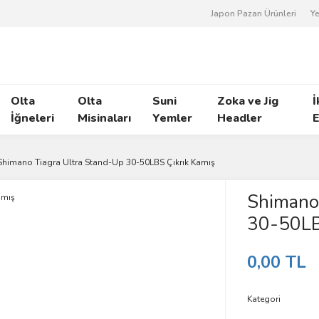
Japon Pazarı Ürünleri
Ye
Olta
Olta
Suni
Zoka ve Jig
İ
İğneleri
Misinaları
Yemler
Headler
E
Shimano Tiagra Ultra Stand-Up 30-50LBS Çıkrık Kamış
Shimano 
30-50LB
0,00 TL
Kategori