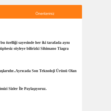
Önerileriniz
u özelliği sayesinde her iki tarafada aynı
üphesiz söyleye bilirizki Sihimano Tiagra
mışlarıdır..Ayrıcada Son Teknoloji Ürünü Olan
izi Sizler İle Paylaşıyoruz.