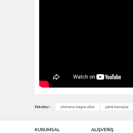
Bu ürünün fiyat bilgisi, resim, ürün açıklamalarında 
Görüş ve önerileriniz için teşekkür ederiz.
Etiketler :
shimano tiagra ultra
çıkrık kamışlar
Süper Kamış
Ürün resmi kalitesiz, bozuk veya görüntülenemiyo
KURUMSAL
ALIŞVERİŞ
Ürün açıklamasında eksik bilgiler bulunuyor.
Hafif ve çok kuvvetli bir kamış tavsiye ederim