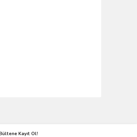
ımıza iletebilirsiniz.
Bültene Kayıt Ol!