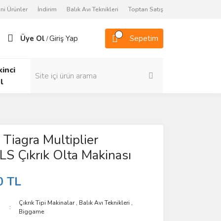
ni Ürünler
İndirim
Balık Avı Teknikleri
Toptan Satış
Üye Ol
Giriş Yap
Sepetim
/
kinci
l
Tiagra Multiplier
 Çıkrık Olta Makinası
0 TL
Çıkrık Tipi Makinalar
,
Balık Avı Teknikleri
,
Biggame