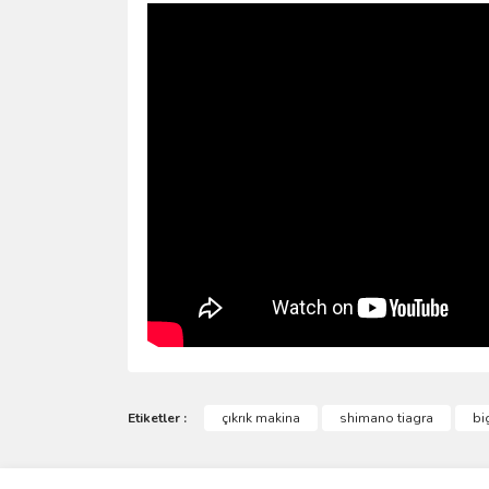
Bu ürünün fiyat bilgisi, resim, ürün açıklamalarında 
Görüş ve önerileriniz için teşekkür ederiz.
Etiketler :
çıkrık makina
shimano tiagra
bi
Ürün resmi kalitesiz, bozuk veya görüntülenemiyo