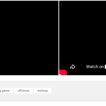
ve diğer konularda yetersiz gördüğünüz noktaları öneri formunu kullanarak taraf
g game
offshore
trolling
Bu ürüne ilk yorumu siz yapın!
r.