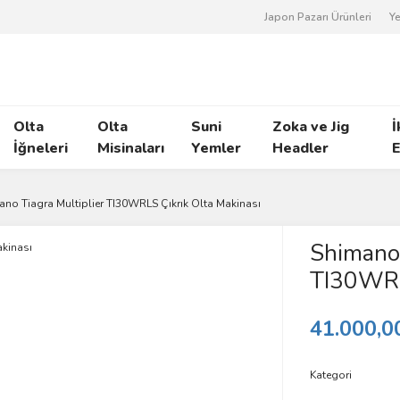
Japon Pazarı Ürünleri
Ye
Olta
Olta
Suni
Zoka ve Jig
İ
İğneleri
Misinaları
Yemler
Headler
E
ano Tiagra Multiplier TI30WRLS Çıkrık Olta Makinası
Shimano 
TI30WRLS
41.000,0
Kategori