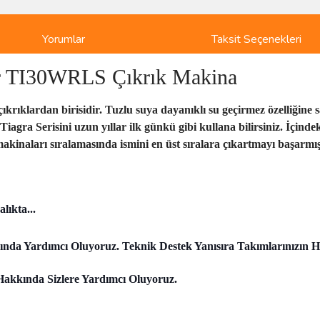
Yorumlar
Taksit Seçenekleri
er TI30WRLS Çıkrık Makina
ıkrıklardan birisidir. Tuzlu suya dayanıklı su geçirmez özelliğine sa
ra Serisini uzun yıllar ilk günkü gibi kullana bilirsiniz. İçindeki
akinaları sıralamasında ismini en üst sıralara çıkartmayı başarmış
lıkta...
Anında Yardımcı Oluyoruz. Teknik Destek Yanısıra Takımlarınızın 
 Hakkında Sizlere Yardımcı Oluyoruz.