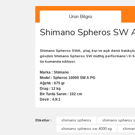
Ürün Bilgisi
Shimano Spheros SW A
Shimano Spheros SWA, plaj, kıyı ve açık deniz balıkçılığ
gövdeli Shimano Spheros SW müthiş performans’ı X-Shi
ile kumanda ediliyor.
Marka : Shimano
Model : Spheros 10000 SW A PG
Ağırlık : 675 gr
Drag : 12 kg
Bir Turda Sarım : 102 cm
Devir : 4.9:1
Bu ürünün fiyat bilgisi, resim, ürün açıklamalarında 
Görüş ve önerileriniz için teşekkür ederiz.
Etiketler :
shimano spheros
shimano spheros 
shimano spheros sw 4000 xg
shiman