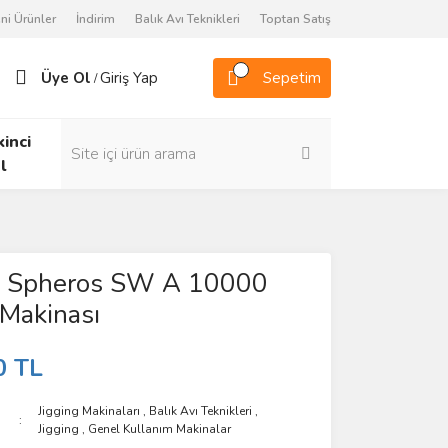
ni Ürünler
İndirim
Balık Avı Teknikleri
Toptan Satış
Üye Ol
Giriş Yap
Sepetim
/
kinci
l
 Spheros SW A 10000
Makinası
0 TL
Jigging Makinaları
,
Balık Avı Teknikleri
,
Jigging
,
Genel Kullanım Makinalar