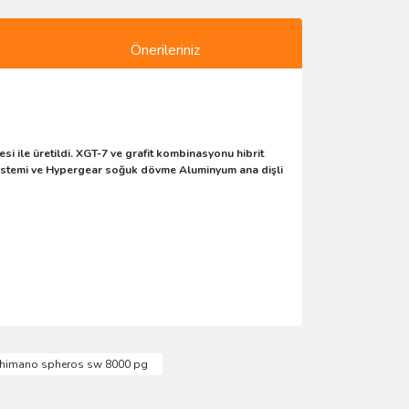
Önerileriniz
si ile üretildi. XGT-7 ve grafit kombinasyonu hibrit
sistemi ve Hypergear soğuk dövme Aluminyum ana dişli
ımıza iletebilirsiniz.
himano spheros sw 8000 pg