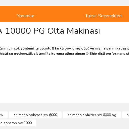
Yorumlar
Taksit Seçenekleri
 10000 PG Olta Makinası
ının bir çok yöntemi ile uyumlu 5 farklı boy, drag gücü ve misina sarım kapasite
eld su geçirmezlik sistemi ile koruma altına alınan X-Ship dişli performans 
ve diğer konularda yetersiz gördüğünüz noktaları öneri formunu kullanarak taraf
sw
shimano spheros sw 6000
shimano spheros sw 6000 pg
s
Bu ürüne ilk yorumu siz yapın!
o spheros sw 3000