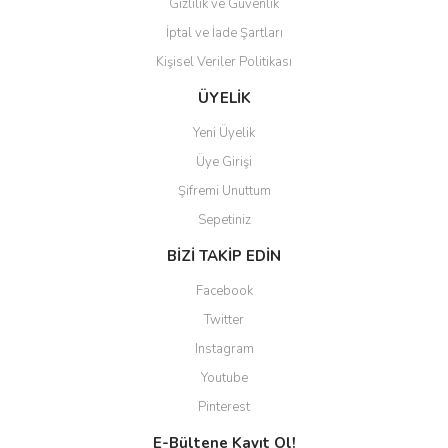
Gizlilik ve Güvenlik
Gönder
İptal ve İade Şartları
Kişisel Veriler Politikası
ÜYELİK
Yeni Üyelik
Üye Girişi
Şifremi Unuttum
Sepetiniz
BİZİ TAKİP EDİN
Facebook
Twitter
Instagram
Youtube
Pinterest
E-Bültene Kayıt Ol!