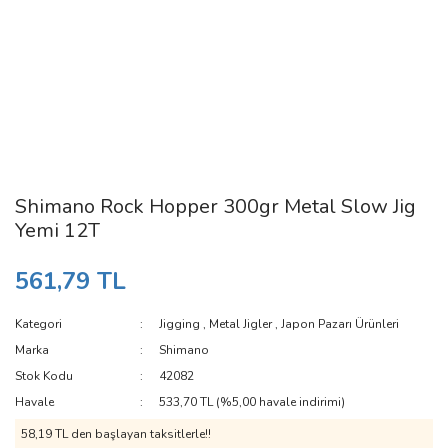
Shimano Rock Hopper 300gr Metal Slow Jig
Yemi 12T
561,79 TL
Kategori
Jigging
,
Metal Jigler
,
Japon Pazarı Ürünleri
Marka
Shimano
Stok Kodu
42082
Havale
533,70 TL (%5,00 havale indirimi)
58,19 TL den başlayan taksitlerle!!