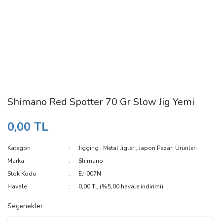
Shimano Red Spotter 70 Gr Slow Jig Yemi
0,00 TL
Kategori
Jigging
,
Metal Jigler
,
Japon Pazarı Ürünleri
Marka
Shimano
Stok Kodu
EJ-007N
Havale
0,00 TL (%5,00 havale indirimi)
Seçenekler