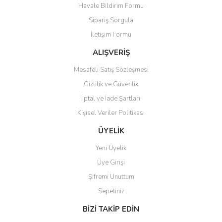
Havale Bildirim Formu
Ürün fiyatı diğer sitelerden daha pahalı.
Sipariş Sorgula
Bu ürüne benzer farklı alternatifler olmalı.
İletişim Formu
ALIŞVERİŞ
Mesafeli Satış Sözleşmesi
Gizlilik ve Güvenlik
Gönder
İptal ve İade Şartları
Kişisel Veriler Politikası
ÜYELİK
Yeni Üyelik
Üye Girişi
Şifremi Unuttum
Sepetiniz
BİZİ TAKİP EDİN