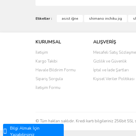
Bu ürünün fiyat bilgisi, resim, ürün açıklamalarında 
Görüş ve önerileriniz için teşekkür ederiz.
Etiketler :
asist iğne
shimano inchiku jig
s
Ürün resmi kalitesiz, bozuk veya görüntülenemiyo
KURUMSAL
ALIŞVERİŞ
Ürün açıklamasında eksik bilgiler bulunuyor.
Ürün bilgilerinde hatalar bulunuyor.
İletişim
Mesafeli Satış Sözleşme
Ürün fiyatı diğer sitelerden daha pahalı.
Kargo Takibi
Gizlilik ve Güvenlik
Bu ürüne benzer farklı alternatifler olmalı.
Havale Bildirim Formu
İptal ve İade Şartları
Sipariş Sorgula
Kişisel Veriler Politikası
İletişim Formu
© Tüm hakları saklıdır. Kredi kartı bilgileriniz 256bit SSL 
Bilgi Almak İçin
Yazabilirsiniz