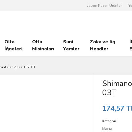
Japon Pazarı Ürünleri
Ye
Olta
Olta
Suni
Zoka ve Jig
İ
İğneleri
Misinaları
Yemler
Headler
E
u Asist İğnesi BS 03T
Shimano 
03T
174,57 T
Kategori
Marka