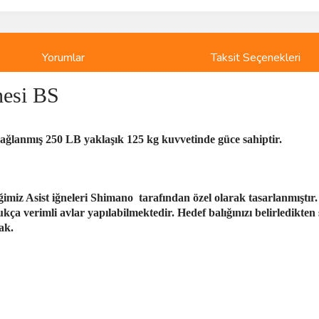
Yorumlar
Taksit Seçenekleri
nesi BS
bağlanmış 250 LB yaklaşık 125 kg kuvvetinde güce sahiptir.
eğimiz Asist iğneleri Shimano tarafından özel olarak tasarlanmıştır
ukça verimli avlar yapılabilmektedir. Hedef balığınızı belirledikte
ak.