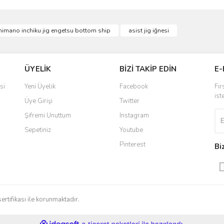
ve diğer konularda yetersiz gördüğünüz noktaları öneri formunu kullanarak taraf
himano inchiku jig engetsu bottom ship
asist jig iğnesi
Bu ürüne ilk yorumu siz yapın!
r.
Yorum Yaz
ÜYELİK
BİZİ TAKİP EDİN
E-
si
Yeni Üyelik
Facebook
Fır
ist
Üye Girişi
Twitter
Şifremi Unuttum
Instagram
Sepetiniz
Youtube
Pinterest
Bi
Gönder
sertifikası ile korunmaktadır.