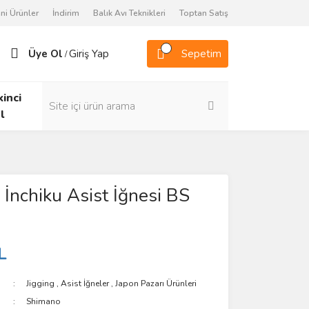
ni Ürünler
İndirim
Balık Avı Teknikleri
Toptan Satış
Üye Ol
Giriş Yap
Sepetim
/
kinci
l
İnchiku Asist İğnesi BS
L
Jigging
,
Asist İğneler
,
Japon Pazarı Ürünleri
Shimano