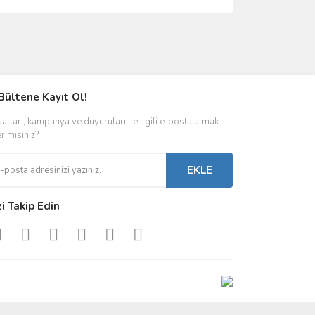
ımıza iletebilirsiniz.
Bültene Kayıt Ol!
satları, kampanya ve duyuruları ile ilgili e-posta almak
er misiniz?
EKLE
zi Takip Edin