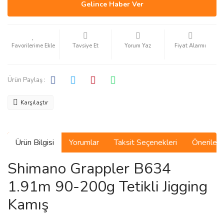
Gelince Haber Ver
Tavsiye Et
Yorum Yaz
Fiyat Alarmı
Ürün Paylaş :
Karşılaştır
Ürün Bilgisi
Yorumlar
Taksit Seçenekleri
Önerilerin
Shimano Grappler B634
1.91m 90-200g Tetikli Jigging
Kamış