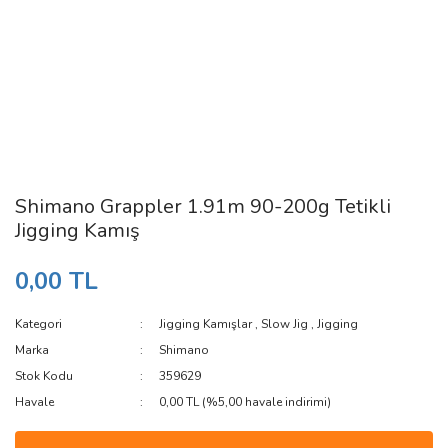
Shimano Grappler 1.91m 90-200g Tetikli
Jigging Kamış
0,00 TL
Kategori
Jigging Kamışlar
,
Slow Jig
,
Jigging
Marka
Shimano
Stok Kodu
359629
Havale
0,00 TL (%5,00 havale indirimi)