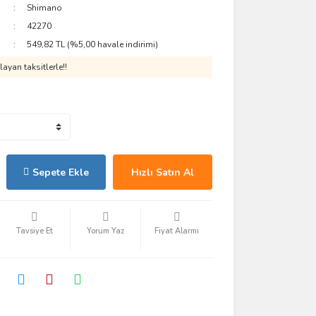
Shimano
42270
549,82 TL (%5,00 havale indirimi)
ayan taksitlerle!!
Sepete Ekle
Hızlı Satın Al
Tavsiye Et
Yorum Yaz
Fiyat Alarmı