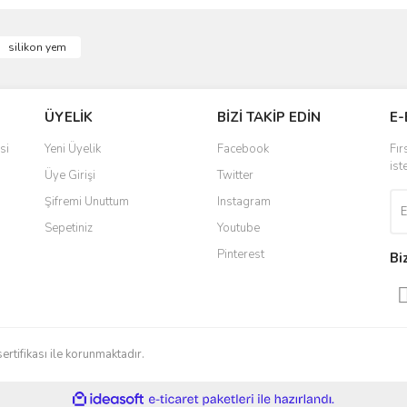
ve diğer konularda yetersiz gördüğünüz noktaları öneri formunu kullanarak taraf
silikon yem
Bu ürüne ilk yorumu siz yapın!
r.
Yorum Yaz
ÜYELİK
BİZİ TAKİP EDİN
E-
si
Yeni Üyelik
Facebook
Fır
ist
Üye Girişi
Twitter
Şifremi Unuttum
Instagram
Sepetiniz
Youtube
Pinterest
Bi
Gönder
sertifikası ile korunmaktadır.
ile
ideasoft
e-