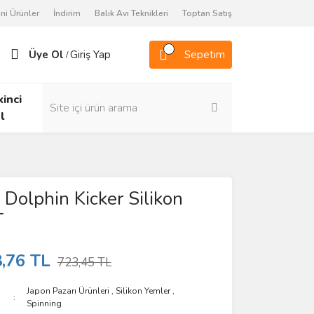
ni Ürünler
İndirim
Balık Avı Teknikleri
Toptan Satış
Üye Ol
Giriş Yap
Sepetim
/
kinci
l
Dolphin Kicker Silikon
T
,76 TL
723,45 TL
Japon Pazarı Ürünleri
,
Silikon Yemler
,
Spinning