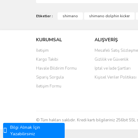
Bu ürünün fiyat bilgisi, resim, ürün açıklamalarında 
Görüş ve önerileriniz için teşekkür ederiz.
Etiketler :
shimano
shimano dolphin kicker
Ürün resmi kalitesiz, bozuk veya görüntülenemiyo
KURUMSAL
ALIŞVERİŞ
Ürün açıklamasında eksik bilgiler bulunuyor.
Ürün bilgilerinde hatalar bulunuyor.
İletişim
Mesafeli Satış Sözleşme
Ürün fiyatı diğer sitelerden daha pahalı.
Kargo Takibi
Gizlilik ve Güvenlik
Bu ürüne benzer farklı alternatifler olmalı.
Havale Bildirim Formu
İptal ve İade Şartları
Sipariş Sorgula
Kişisel Veriler Politikası
İletişim Formu
© Tüm hakları saklıdır. Kredi kartı bilgileriniz 256bit SSL 
Bilgi Almak İçin
Yazabilirsiniz