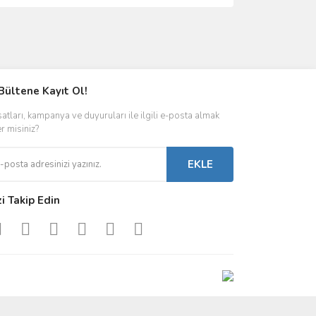
ımıza iletebilirsiniz.
Bültene Kayıt Ol!
satları, kampanya ve duyuruları ile ilgili e-posta almak
er misiniz?
EKLE
zi Takip Edin