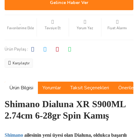
Gelince Haber Ver
Tavsiye Et
Yorum Yaz
Fiyat Alarmı
Ürün Paylaş :
Karşılaştır
Ürün Bilgisi
Yorumlar
Taksit Seçenekleri
Önerilerin
Shimano Dialuna XR S900ML
2.74cm 6-28gr Spin Kamış
Shimano
ailesinin yeni üyesi olan Dialuna, oldukca başarılı