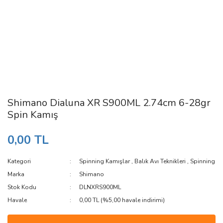
Shimano Dialuna XR S900ML 2.74cm 6-28gr
Spin Kamış
0,00 TL
Kategori
Spinning Kamışlar
,
Balık Avı Teknikleri
,
Spinning
Marka
Shimano
Stok Kodu
DLNXRS900ML
Havale
0,00 TL (%5,00 havale indirimi)