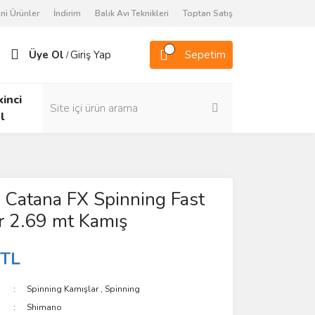
ni Ürünler
İndirim
Balık Avı Teknikleri
Toptan Satış
Üye Ol
Giriş Yap
Sepetim
/
kinci
l
Catana FX Spinning Fast
r 2.69 mt Kamış
 TL
Spinning Kamışlar
,
Spinning
Shimano