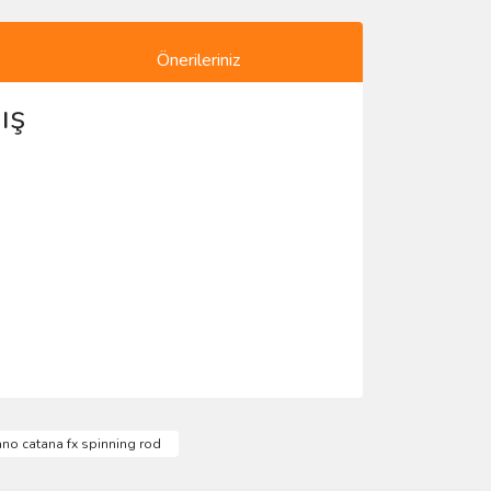
Önerileriniz
ış
ımıza iletebilirsiniz.
no catana fx spinning rod