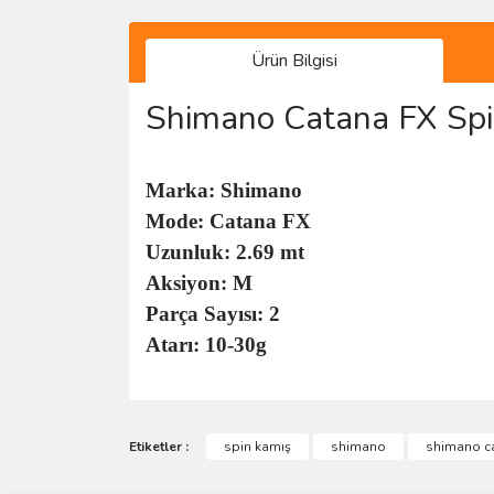
Ürün Bilgisi
Shimano Catana FX Spi
Marka: Shimano
Mode: Catana FX
Uzunluk: 2.69 mt
Aksiyon: M
Parça Sayısı: 2
Atarı: 10-30g
Bu ürünün fiyat bilgisi, resim, ürün açıklamalarında 
Görüş ve önerileriniz için teşekkür ederiz.
Etiketler :
spin kamış
shimano
shimano c