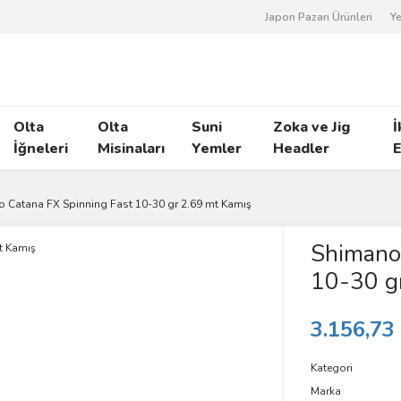
Japon Pazarı Ürünleri
Ye
Olta
Olta
Suni
Zoka ve Jig
İ
İğneleri
Misinaları
Yemler
Headler
E
 Catana FX Spinning Fast 10-30 gr 2.69 mt Kamış
Shimano 
10-30 g
3.156,73
Kategori
Marka