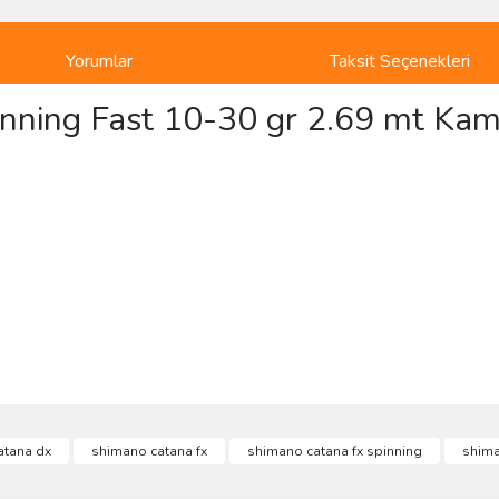
Yorumlar
Taksit Seçenekleri
nning Fast 10-30 gr 2.69 mt Kam
ve diğer konularda yetersiz gördüğünüz noktaları öneri formunu kullanarak taraf
atana dx
shimano catana fx
shimano catana fx spinning
shima
Bu ürüne ilk yorumu siz yapın!