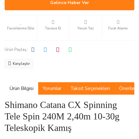
Gelince Haber Ver
Tavsiye Et
Yorum Yaz
Fiyat Alarmı
Ürün Paylaş :
Karşılaştır
Ürün Bilgisi
Yorumlar
Taksit Seçenekleri
Önerilerin
Shimano Catana CX Spinning
Tele Spin 240M 2,40m 10-30g
Teleskopik Kamış