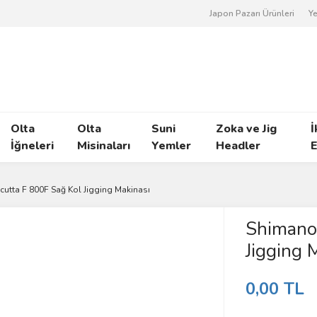
Japon Pazarı Ürünleri
Ye
Olta
Olta
Suni
Zoka ve Jig
İ
İğneleri
Misinaları
Yemler
Headler
E
utta F 800F Sağ Kol Jigging Makinası
Shimano 
Jigging 
0,00 TL