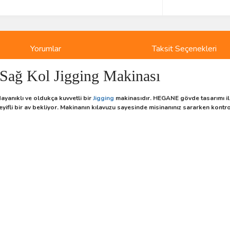
Yorumlar
Taksit Seçenekleri
Sağ Kol Jigging Makinası
ayanıklı ve oldukça kuvvetli bir
Jigging
makinasıdır. HEGANE gövde tasarımı ile 
 keyifli bir av bekliyor. Makinanın kılavuzu sayesinde misinanınız sararken kon