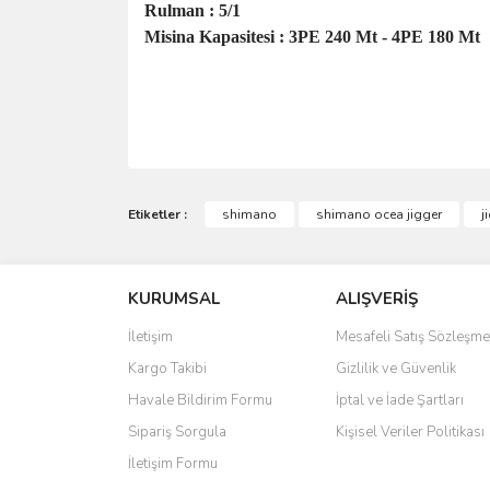
Rulman : 5/1
Misina Kapasitesi : 3PE 240 Mt - 4PE 180 Mt
Bu ürünün fiyat bilgisi, resim, ürün açıklamalarında 
Görüş ve önerileriniz için teşekkür ederiz.
Etiketler :
shimano
shimano ocea jigger
j
Ürün resmi kalitesiz, bozuk veya görüntülenemiyo
KURUMSAL
ALIŞVERİŞ
Ürün açıklamasında eksik bilgiler bulunuyor.
Ürün bilgilerinde hatalar bulunuyor.
İletişim
Mesafeli Satış Sözleşme
Ürün fiyatı diğer sitelerden daha pahalı.
Kargo Takibi
Gizlilik ve Güvenlik
Bu ürüne benzer farklı alternatifler olmalı.
Havale Bildirim Formu
İptal ve İade Şartları
Sipariş Sorgula
Kişisel Veriler Politikası
İletişim Formu