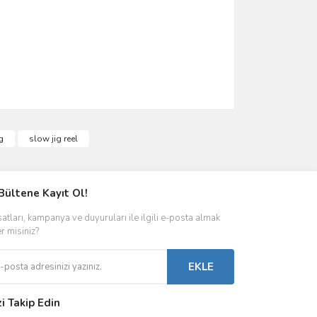
ımıza iletebilirsiniz.
g
slow jig reel
Bültene Kayıt Ol!
satları, kampanya ve duyuruları ile ilgili e-posta almak
er misiniz?
EKLE
zi Takip Edin