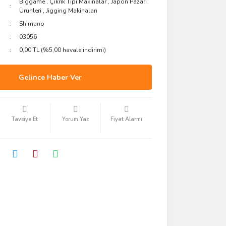
Biggame
,
Çıkrık Tipi Makinalar
,
Japon Pazarı
Ürünleri
,
Jigging Makinaları
Shimano
03056
0,00 TL (%5,00 havale indirimi)
Gelince Haber Ver
Tavsiye Et
Yorum Yaz
Fiyat Alarmı