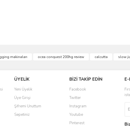
ve diğer konularda yetersiz gördüğünüz noktaları öneri formunu kullanarak taraf
igging makinaları
ocea conquest 200hg review
calcutta
slow ji
Bu ürüne ilk yorumu siz yapın!
r.
Yorum Yaz
ÜYELİK
BİZİ TAKİP EDİN
E-
si
Yeni Üyelik
Facebook
Fır
ist
Üye Girişi
Twitter
Şifremi Unuttum
Instagram
Sepetiniz
Youtube
Pinterest
Bi