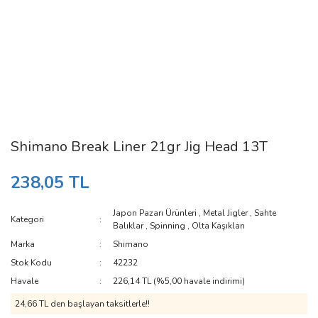
Shimano Break Liner 21gr Jig Head 13T
238,05 TL
Japon Pazarı Ürünleri
,
Metal Jigler
,
Sahte
Kategori
Balıklar
,
Spinning
,
Olta Kaşıkları
Marka
Shimano
Stok Kodu
42232
Havale
226,14 TL (%5,00 havale indirimi)
24,66 TL den başlayan taksitlerle!!