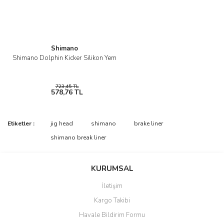
Bu ürüne benzer farklı alternatifler olmalı.
Shimano
Shimano Dolphin Kicker Silikon Yem
Gönder
723,45 TL
578,76 TL
Etiketler :
jig head
shimano
brake liner
shimano break liner
KURUMSAL
İletişim
Kargo Takibi
Havale Bildirim Formu