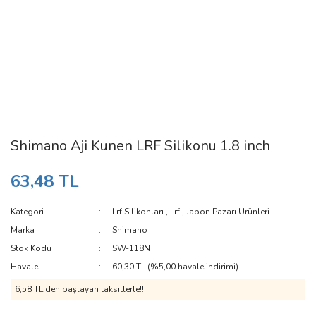
Shimano Aji Kunen LRF Silikonu 1.8 inch
63,48 TL
Kategori
Lrf Silikonları
,
Lrf
,
Japon Pazarı Ürünleri
Marka
Shimano
Stok Kodu
SW-118N
Havale
60,30 TL (%5,00 havale indirimi)
6,58 TL den başlayan taksitlerle!!