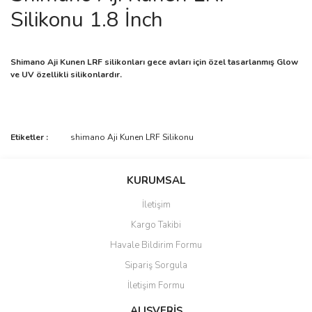
Silikonu 1.8 İnch
Shimano Aji Kunen LRF silikonları gece avları için özel tasarlanmış Glow
ve UV özellikli silikonlardır.
Bu ürünün fiyat bilgisi, resim, ürün açıklamalarında ve diğer
Etiketler :
shimano Aji Kunen LRF Silikonu
konularda yetersiz gördüğünüz noktaları öneri formunu kullanarak
Bu ürüne ilk yorumu siz yapın!
tarafımıza iletebilirsiniz.
Görüş ve önerileriniz için teşekkür ederiz.
KURUMSAL
Yorum Yaz
İletişim
Ürün resmi kalitesiz, bozuk veya görüntülenemiyor.
Kargo Takibi
Ürün açıklamasında eksik bilgiler bulunuyor.
Havale Bildirim Formu
Ürün bilgilerinde hatalar bulunuyor.
Sipariş Sorgula
Ürün fiyatı diğer sitelerden daha pahalı.
İletişim Formu
Bu ürüne benzer farklı alternatifler olmalı.
ALIŞVERİŞ