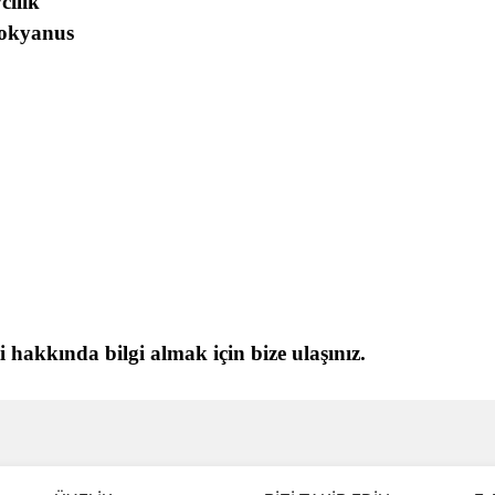
cılık
 okyanus
akkında bilgi almak için bize ulaşınız.
ve diğer konularda yetersiz gördüğünüz noktaları öneri formunu kullanarak taraf
Bu ürüne ilk yorumu siz yapın!