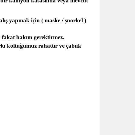
e, bir kamyon kasasında veya mevcut
lış yapmak için ( maske / şnorkel )
ır fakat bakım gerektirmez.
orlu koltuğumuz rahattır ve çabuk