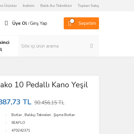
ni Ürünler
İndirim
Balık Avı Teknikleri
Toptan Satış
Üye Ol
Giriş Yap
Sepetim
/
kinci
l
ako 10 Pedallı Kano Yeşil
887,73 TL
90.456,15 TL
Botlar
,
Balıkçı Tekneleri
,
Şişme Botlar
SEAFLO
470242371