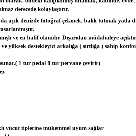
Son olarak, öndeki kalıplanmış tutamak, kabinde, evd
ılmaz derecede kolaylaştırır.
 da açık denizde fotoğraf çekmek, balık tutmak yada da
asarlanmıştır.
anışlı ve en hafif olanıdır. Dışarıdan müdahaleye açıkt
e yüksek destekleyici arkalığa ( sırtlığa ) sahip konf
 sunar.( 1 tur pedal 8 tur pervane çevirir)
ez
klı vücut tiplerine mükemmel uyum sağlar