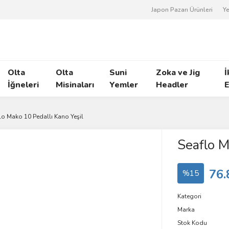
Japon Pazarı Ürünleri
Ye
Olta
Olta
Suni
Zoka ve Jig
İ
İğneleri
Misinaları
Yemler
Headler
E
lo Mako 10 Pedallı Kano Yeşil
Seaflo M
76.
%15
Kategori
Marka
Stok Kodu