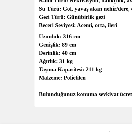
Kano Türü: Rekreasyon, balıkçılık, av
Su Türü: Göl, yavaş akan nehir/dere,
Gezi Türü: Günübirlik gezi
Beceri Seviyesi: Acemi, orta, ileri
Uzunluk: 316 cm
Genişlik: 89 cm
Derinlik: 40 cm
Ağırlık: 31 kg
Taşıma Kapasitesi: 211 kg
Malzeme: Polietilen
Bulunduğunuz konuma sevkiyat ücreti h
Bu ürünün fiyat bilgisi, resim, ürün açıklamalarında 
Görüş ve önerileriniz için teşekkür ederiz.