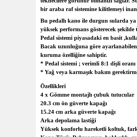
teknecilere görünür olmanızı sağlar. 
bir araba raf sistemine kilitlemeyi inan
Bu pedallı kano ile durgun sularda ya
yüksek performans gösterecek şekilde t
Pedal sistemi piyasadaki en basit ,kull
Bacak uzunluğuna göre ayarlanabilen v
kuruma özelliğine sahiptir.
* Pedal sistemi ; verimli 8:1 dişli oranı
* Yağ veya karmaşık bakım gerektirm
Özellikleri
4 x Gömme montajlı çubuk tutucular
20.3 cm ön güverte kapağı
15.24 cm arka güverte kapağı
Arka depolama lastiği
Yüksek konforlu hareketli koltuk, far