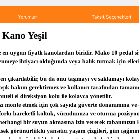
Yorumlar
Taksit Seçenekleri
 Kano Yeşil
 en uygun fiyatlı kanolardan biridir. Mako 10 pedal si
lenmeye ihtiyacı olduğunda veya balık tutmak için eller
 çıkarılabilir, bu da onu taşımayı ve saklamayı kolayla
aşık bakım gerektirmez ve kullanıcı tarafından tamamen 
eli el direksiyon kolu ile kolayca yönetilir.
 monte etmek için çok sayıda güverte donanımına ve ço
nforlu hareketli koltuk, vücudunuza ve oturma pozis
 herhangi bir suyun akmasına izin vererek tabanınızın
ek görünürlüklü yansıtıcı yaşam çizgileri, gün ışığın