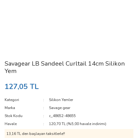
Savagear LB Sandeel Curltail 14cm Silikon
Yem
127,05 TL
Kategori
Silikon Yemler
Marka
Savage gear
Stok Kodu
c_48652-48655
Havale
120,70 TL (%5,00 havale indirimi)
13,16 TL den başlayan taksitlerle!!