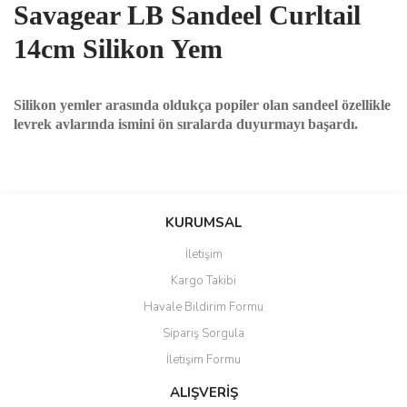
Savagear LB Sandeel Curltail
14cm Silikon Yem
Silikon yemler arasında oldukça popiler olan sandeel özellikle
levrek avlarında ismini ön sıralarda duyurmayı başardı.
Bu ürünün fiyat bilgisi, resim, ürün açıklamalarında ve diğer
konularda yetersiz gördüğünüz noktaları öneri formunu kullanarak
Bu ürüne ilk yorumu siz yapın!
KURUMSAL
tarafımıza iletebilirsiniz.
Görüş ve önerileriniz için teşekkür ederiz.
İletişim
Yorum Yaz
Kargo Takibi
Ürün resmi kalitesiz, bozuk veya görüntülenemiyor.
Havale Bildirim Formu
Ürün açıklamasında eksik bilgiler bulunuyor.
Sipariş Sorgula
Ürün bilgilerinde hatalar bulunuyor.
İletişim Formu
Ürün fiyatı diğer sitelerden daha pahalı.
Bu ürüne benzer farklı alternatifler olmalı.
ALIŞVERİŞ