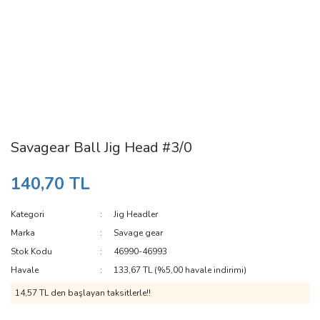
Savagear Ball Jig Head #3/0
140,70 TL
Kategori
Jig Headler
Marka
Savage gear
Stok Kodu
46990-46993
Havale
133,67 TL (%5,00 havale indirimi)
14,57 TL den başlayan taksitlerle!!