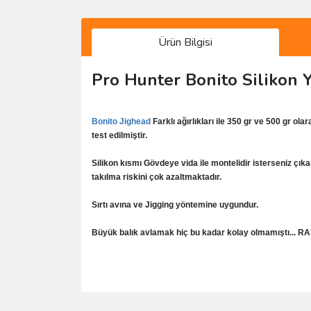
Ürün Bilgisi
Pro Hunter Bonito Silikon 
Bonito Jighead
Farklı ağırlıkları ile 350 gr ve 500 gr o
test edilmiştir.
Silikon kısmı Gövdeye vida ile montelidir isterseniz çı
takılma riskini çok azaltmaktadır.
Sırtı avına ve Jigging yöntemine uygundur.
Büyük balık avlamak hiç bu kadar kolay olmamıştı... 
Bu ürünün fiyat bilgisi, resim, ürün açıklamalarında 