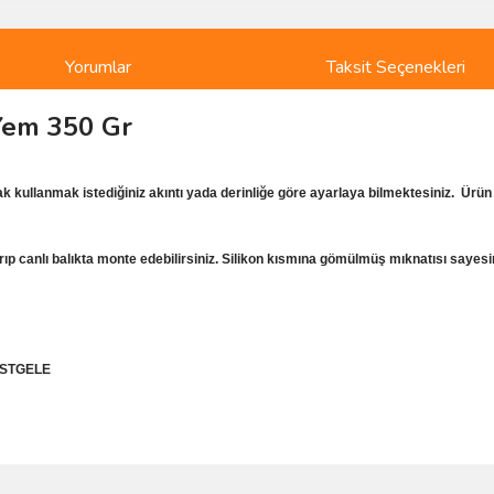
Yorumlar
Taksit Seçenekleri
Yem 350 Gr
larak kullanmak istediğiniz akıntı yada derinliğe göre ayarlaya bilmektesiniz. Ür
karıp canlı balıkta monte edebilirsiniz. Silikon kısmına gömülmüş mıknatısı say
RASTGELE
ve diğer konularda yetersiz gördüğünüz noktaları öneri formunu kullanarak taraf