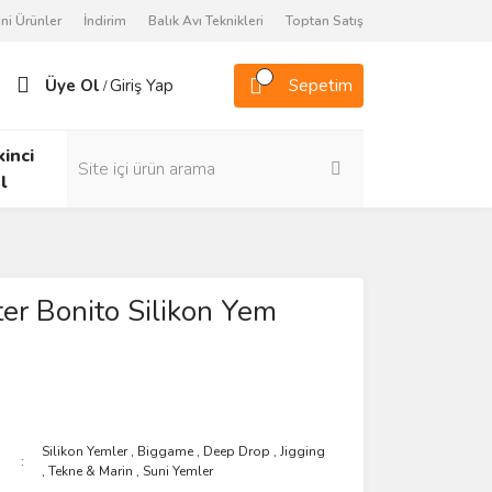
ni Ürünler
İndirim
Balık Avı Teknikleri
Toptan Satış
Üye Ol
Giriş Yap
Sepetim
/
kinci
l
er Bonito Silikon Yem
Silikon Yemler
,
Biggame
,
Deep Drop
,
Jigging
,
Tekne & Marin
,
Suni Yemler