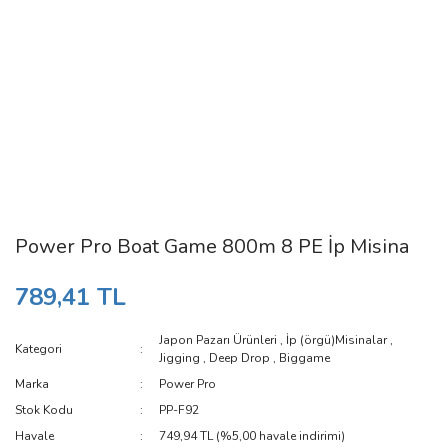
Power Pro Boat Game 800m 8 PE İp Misina
789,41 TL
Japon Pazarı Ürünleri
,
İp (örgü)Misinalar
,
Kategori
Jigging
,
Deep Drop
,
Biggame
Marka
Power Pro
Stok Kodu
PP-F92
Havale
749,94 TL (%5,00 havale indirimi)