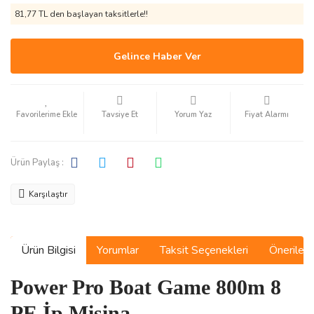
81,77 TL den başlayan taksitlerle!!
Gelince Haber Ver
Tavsiye Et
Yorum Yaz
Fiyat Alarmı
Ürün Paylaş :
Karşılaştır
Ürün Bilgisi
Yorumlar
Taksit Seçenekleri
Önerilerin
Power Pro Boat Game 800m 8
PE İp Misina