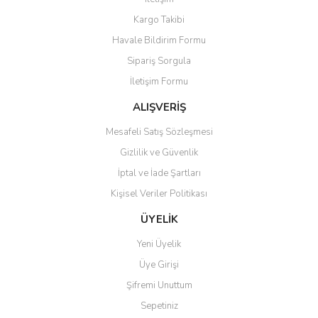
Ürün açıklamasında eksik bilgiler bulunuyor.
Kargo Takibi
Ürün bilgilerinde hatalar bulunuyor.
Havale Bildirim Formu
Ürün fiyatı diğer sitelerden daha pahalı.
Sipariş Sorgula
Bu ürüne benzer farklı alternatifler olmalı.
İletişim Formu
ALIŞVERİŞ
Mesafeli Satış Sözleşmesi
Gizlilik ve Güvenlik
Gönder
İptal ve İade Şartları
Kişisel Veriler Politikası
ÜYELİK
Yeni Üyelik
Üye Girişi
Şifremi Unuttum
Sepetiniz