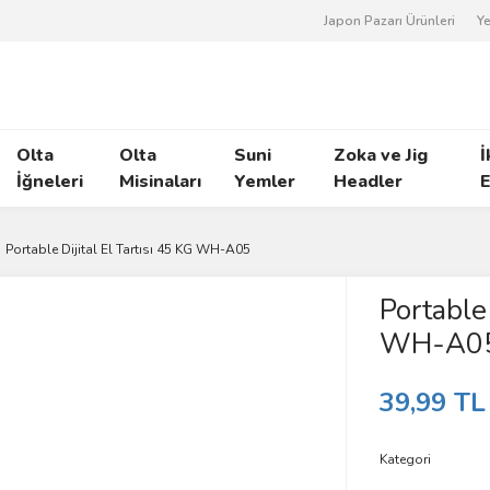
Japon Pazarı Ürünleri
Ye
Olta
Olta
Suni
Zoka ve Jig
İ
İğneleri
Misinaları
Yemler
Headler
E
Portable Dijital El Tartısı 45 KG WH-A05
Portable 
WH-A0
39,99 TL
Kategori