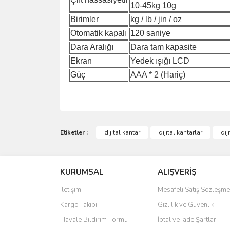
10-45kg 10g
Birimler
kg / lb / jin / oz
Otomatik kapalı
120 saniye
Dara Aralığı
Dara tam kapasite
Ekran
Yedek ışığı LCD
Güç
AAA * 2 (Hariç)
Bu ürünün fiyat bilgisi, resim, ürün açıklamalarında 
Görüş ve önerileriniz için teşekkür ederiz.
Etiketler :
dijital kantar
dijital kantarlar
dij
Ürün resmi kalitesiz, bozuk veya görüntülenemiyo
KURUMSAL
ALIŞVERİŞ
Ürün açıklamasında eksik bilgiler bulunuyor.
Ürün bilgilerinde hatalar bulunuyor.
İletişim
Mesafeli Satış Sözleşme
Ürün fiyatı diğer sitelerden daha pahalı.
Kargo Takibi
Gizlilik ve Güvenlik
Bu ürüne benzer farklı alternatifler olmalı.
Havale Bildirim Formu
İptal ve İade Şartları