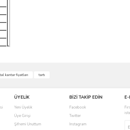
ve diğer konularda yetersiz gördüğünüz noktaları öneri formunu kullanarak taraf
ital kantar fiyatları
tartı
Bu ürüne ilk yorumu siz yapın!
r.
Yorum Yaz
ÜYELİK
BİZİ TAKİP EDİN
E-
si
Yeni Üyelik
Facebook
Fır
ist
Üye Girişi
Twitter
Şifremi Unuttum
Instagram