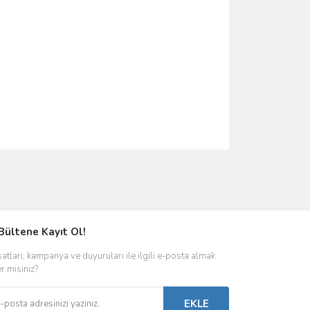
ımıza iletebilirsiniz.
Bültene Kayıt Ol!
satları, kampanya ve duyuruları ile ilgili e-posta almak
er misiniz?
EKLE