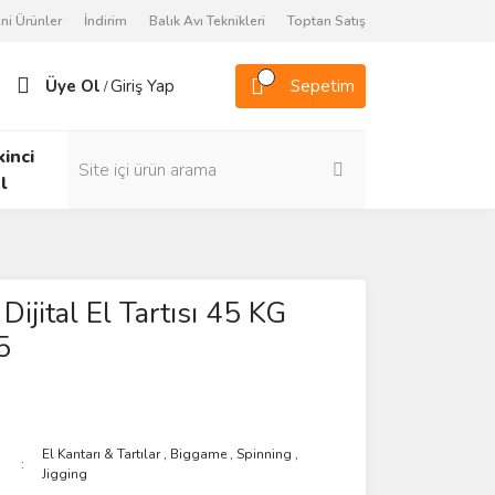
ni Ürünler
İndirim
Balık Avı Teknikleri
Toptan Satış
Üye Ol
Giriş Yap
Sepetim
/
kinci
l
Dijital El Tartısı 45 KG
5
El Kantarı & Tartılar
,
Biggame
,
Spinning
,
Jigging