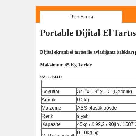
Ürün Bilgisi
Portable Dijital El Tar
Dijital ekranlı el tartısı ile avladığınız balıklar
Maksimum 45 Kg Tartar
ÖZELLİKLER
Boyutlar
3.5 "x 1.9" x1.0 "(Derinlik)
Ağırlık
0.2kg
Malzeme
ABS plastik gövde
Renk
siyah
Kapasite
45kg / £ 99,2 / 90jin / 1587
0-10kg 5g
Çift hassasiyetli