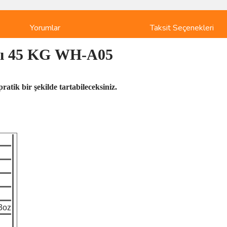
Yorumlar
Taksit Seçenekleri
tısı 45 KG WH-A05
ı pratik bir şekilde tartabileceksiniz.
.3oz