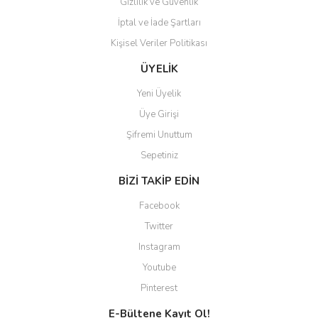
Gizlilik ve Güvenlik
Gönder
İptal ve İade Şartları
Kişisel Veriler Politikası
ÜYELİK
Yeni Üyelik
Üye Girişi
Şifremi Unuttum
Sepetiniz
BİZİ TAKİP EDİN
Facebook
Twitter
Instagram
Youtube
Pinterest
E-Bültene Kayıt Ol!