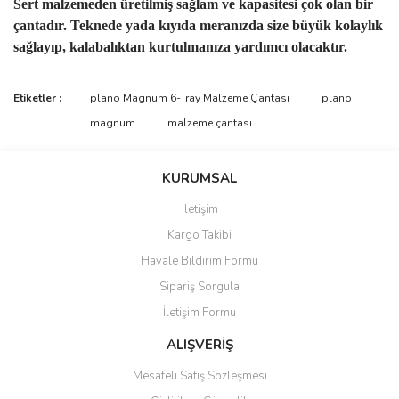
Sert malzemeden üretilmiş sağlam ve kapasitesi çok olan bir
çantadır. Teknede yada kıyıda meranızda size büyük kolaylık
sağlayıp, kalabalıktan kurtulmanıza yardımcı olacaktır.
Bu ürünün fiyat bilgisi, resim, ürün açıklamalarında ve diğer
Etiketler :
plano Magnum 6-Tray Malzeme Çantası
plano
konularda yetersiz gördüğünüz noktaları öneri formunu kullanarak
Bu ürüne ilk yorumu siz yapın!
magnum
malzeme çantası
tarafımıza iletebilirsiniz.
Görüş ve önerileriniz için teşekkür ederiz.
Yorum Yaz
KURUMSAL
Ürün resmi kalitesiz, bozuk veya görüntülenemiyor.
İletişim
Ürün açıklamasında eksik bilgiler bulunuyor.
Kargo Takibi
Ürün bilgilerinde hatalar bulunuyor.
Havale Bildirim Formu
Ürün fiyatı diğer sitelerden daha pahalı.
Sipariş Sorgula
Bu ürüne benzer farklı alternatifler olmalı.
İletişim Formu
ALIŞVERİŞ
Mesafeli Satış Sözleşmesi