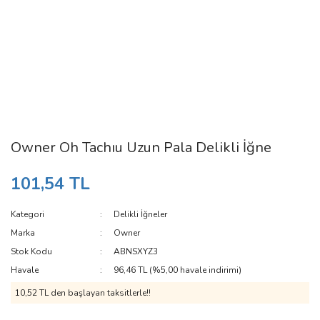
Owner Oh Tachıu Uzun Pala Delikli İğne
101,54 TL
Kategori
Delikli İğneler
Marka
Owner
Stok Kodu
ABNSXYZ3
Havale
96,46 TL (%5,00 havale indirimi)
10,52 TL den başlayan taksitlerle!!