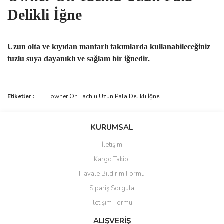
Delikli İğne
Uzun olta ve kıyıdan mantarlı takımlarda kullanabileceğiniz
tuzlu suya dayanıklı ve sağlam bir iğnedir.
Bu ürünün fiyat bilgisi, resim, ürün açıklamalarında ve diğer
Etiketler :
owner Oh Tachıu Uzun Pala Delikli İğne
konularda yetersiz gördüğünüz noktaları öneri formunu kullanarak
Bu ürüne ilk yorumu siz yapın!
tarafımıza iletebilirsiniz.
Görüş ve önerileriniz için teşekkür ederiz.
KURUMSAL
Yorum Yaz
İletişim
Ürün resmi kalitesiz, bozuk veya görüntülenemiyor.
Kargo Takibi
Ürün açıklamasında eksik bilgiler bulunuyor.
Havale Bildirim Formu
Ürün bilgilerinde hatalar bulunuyor.
Sipariş Sorgula
Ürün fiyatı diğer sitelerden daha pahalı.
İletişim Formu
Bu ürüne benzer farklı alternatifler olmalı.
ALIŞVERİŞ