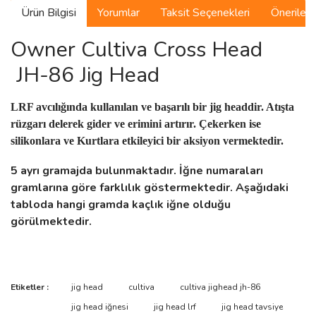
Ürün Bilgisi
Yorumlar
Taksit Seçenekleri
Önerilerin
Owner Cultiva Cross Head
JH-86 Jig Head
LRF avcılığında kullanılan ve başarılı bir jig headdir. Atışta
rüzgarı delerek gider ve erimini artırır. Çekerken ise
silikonlara ve Kurtlara etkileyici bir aksiyon vermektedir.
5 ayrı gramajda bulunmaktadır. İğne numaraları
gramlarına göre farklılık göstermektedir. Aşağıdaki
tabloda hangi gramda kaçlık iğne olduğu
görülmektedir.
Bu ürünün fiyat bilgisi, resim, ürün açıklamalarında ve diğer
Etiketler :
jig head
cultiva
cultiva jighead jh-86
konularda yetersiz gördüğünüz noktaları öneri formunu kullanarak
Bu ürüne ilk yorumu siz yapın!
jig head iğnesi
jig head lrf
jig head tavsiye
tarafımıza iletebilirsiniz.