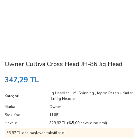
Owner Cultiva Cross Head JH-86 Jig Head
347,29 TL
Jig Headler
,
Lrf
,
Spinning
,
Japon Pazarı Ürünleri
Kategori
,
Lrf Jig Headleri
Marka
Owner
Stok Kodu
11681
Havale
329,92 TL (%5,00 havale indirimi)
35,97 TL den başlayan taksitlerle!!