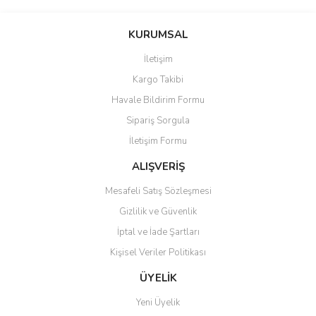
Görüş ve önerileriniz için teşekkür ederiz.
Yorum Yaz
KURUMSAL
Ürün resmi kalitesiz, bozuk veya görüntülenemiyor.
İletişim
Ürün açıklamasında eksik bilgiler bulunuyor.
Kargo Takibi
Ürün bilgilerinde hatalar bulunuyor.
Havale Bildirim Formu
Ürün fiyatı diğer sitelerden daha pahalı.
Sipariş Sorgula
Bu ürüne benzer farklı alternatifler olmalı.
İletişim Formu
ALIŞVERİŞ
Mesafeli Satış Sözleşmesi
Gizlilik ve Güvenlik
Gönder
İptal ve İade Şartları
Kişisel Veriler Politikası
ÜYELİK
Yeni Üyelik