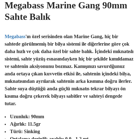
Megabass Marine Gang 90mm
Sahte Balık
Megabass
'
ın özel serisinden olan Marine Gang, hiç bir
sahtede görülmemiş bir bilya sistemi ile diğerlerine göre çok
daha hızlı ve çok daha özel bir sahte balık. İçindeki mıknatıslı
sistemi, sahte yüzüş esnasındayken hiç bir şekilde kımıldamaz
ve sahtenin aksiyonunu bozmaz. Kamışınızı savurdğunuz
anda ortaya çıkan kuvvetin etkisi ile, sahtenin içindeki bilya,
mıknatısından ayrılarak sahtenin arka kısmına doğru ilerler.
Sahte suya düştüğü anda güçlü mıknatıs tekrar bilyayı ön
kısıma doğru çekerek bilyayı sabitler ve sahteyi dengede
tutar.
Uzunluk: 90mm
Ağırlık: 11.5gr
Türü: Sinking
Ortalama derinlik aralığı: 0.0 - 1.2 mt