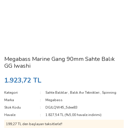
Megabass Marine Gang 90mm Sahte Balık
GG Iwashi
1.923,72 TL
Kategori
Sahte Balıklar
,
Balık Avı Teknikleri
,
Spinning
Marka
Megabass
Stok Kodu
DGJLQW45_5dee83
Havale
1.827,54 TL (%5,00 havale indirimi)
199,27 TL den başlayan taksitlerle!!