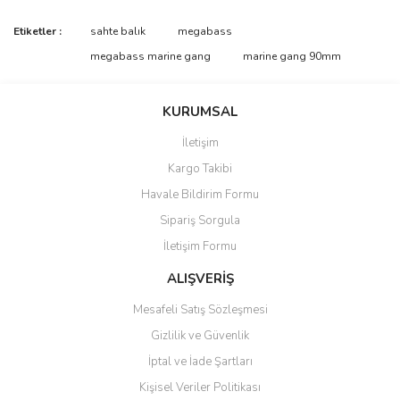
Bu ürünün fiyat bilgisi, resim, ürün açıklamalarında ve diğer
Etiketler :
sahte balık
megabass
konularda yetersiz gördüğünüz noktaları öneri formunu kullanarak
Bu ürüne ilk yorumu siz yapın!
megabass marine gang
marine gang 90mm
tarafımıza iletebilirsiniz.
Görüş ve önerileriniz için teşekkür ederiz.
Yorum Yaz
KURUMSAL
Ürün resmi kalitesiz, bozuk veya görüntülenemiyor.
İletişim
Ürün açıklamasında eksik bilgiler bulunuyor.
Kargo Takibi
Ürün bilgilerinde hatalar bulunuyor.
Havale Bildirim Formu
Ürün fiyatı diğer sitelerden daha pahalı.
Sipariş Sorgula
Bu ürüne benzer farklı alternatifler olmalı.
İletişim Formu
ALIŞVERİŞ
Mesafeli Satış Sözleşmesi
Gizlilik ve Güvenlik
Gönder
İptal ve İade Şartları
Kişisel Veriler Politikası