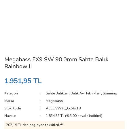
Megabass FX9 SW 90.0mm Sahte Balık
Rainbow II
1.951,95 TL
Kategori
Sahte Balıklar
,
Balık Avı Teknikleri
,
Spinning
Marka
Megabass
Stok Kodu
ACEUVWY8_6c56c18
Havale
1.854,35 TL (%5,00 havale indirimi)
202,19 TL den başlayan taksitlerle!!