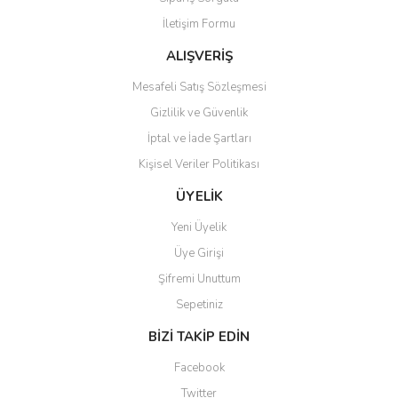
Ürün fiyatı diğer sitelerden daha pahalı.
İletişim Formu
Bu ürüne benzer farklı alternatifler olmalı.
ALIŞVERİŞ
Mesafeli Satış Sözleşmesi
Gizlilik ve Güvenlik
İptal ve İade Şartları
Gönder
Kişisel Veriler Politikası
ÜYELİK
Yeni Üyelik
Üye Girişi
Şifremi Unuttum
Sepetiniz
BİZİ TAKİP EDİN
Facebook
Twitter