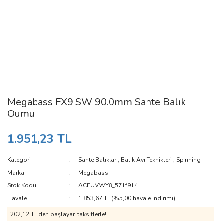
Megabass FX9 SW 90.0mm Sahte Balık
Oumu
1.951,23 TL
Kategori
Sahte Balıklar
,
Balık Avı Teknikleri
,
Spinning
Marka
Megabass
Stok Kodu
ACEUVWY8_571f914
Havale
1.853,67 TL (%5,00 havale indirimi)
202,12 TL den başlayan taksitlerle!!