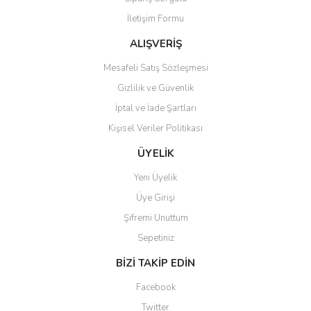
Ürün fiyatı diğer sitelerden daha pahalı.
İletişim Formu
Bu ürüne benzer farklı alternatifler olmalı.
ALIŞVERİŞ
Mesafeli Satış Sözleşmesi
Gizlilik ve Güvenlik
İptal ve İade Şartları
Gönder
Kişisel Veriler Politikası
ÜYELİK
Yeni Üyelik
Üye Girişi
Şifremi Unuttum
Sepetiniz
BİZİ TAKİP EDİN
Facebook
Twitter