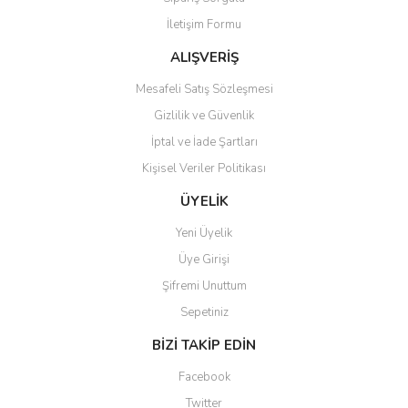
Ürün fiyatı diğer sitelerden daha pahalı.
İletişim Formu
Bu ürüne benzer farklı alternatifler olmalı.
ALIŞVERİŞ
Mesafeli Satış Sözleşmesi
Gizlilik ve Güvenlik
İptal ve İade Şartları
Gönder
Kişisel Veriler Politikası
ÜYELİK
Yeni Üyelik
Üye Girişi
Şifremi Unuttum
Sepetiniz
BİZİ TAKİP EDİN
Facebook
Twitter