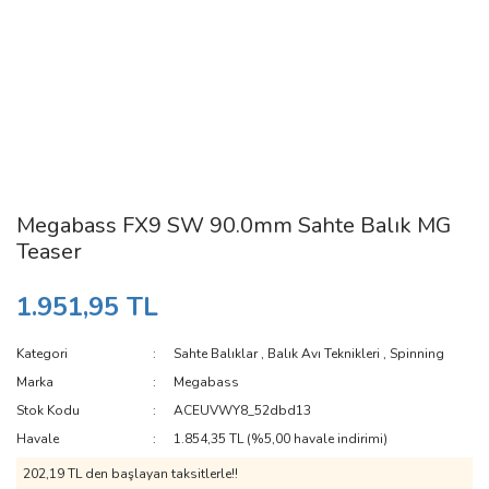
Megabass FX9 SW 90.0mm Sahte Balık MG
Teaser
1.951,95 TL
Kategori
Sahte Balıklar
,
Balık Avı Teknikleri
,
Spinning
Marka
Megabass
Stok Kodu
ACEUVWY8_52dbd13
Havale
1.854,35 TL (%5,00 havale indirimi)
202,19 TL den başlayan taksitlerle!!