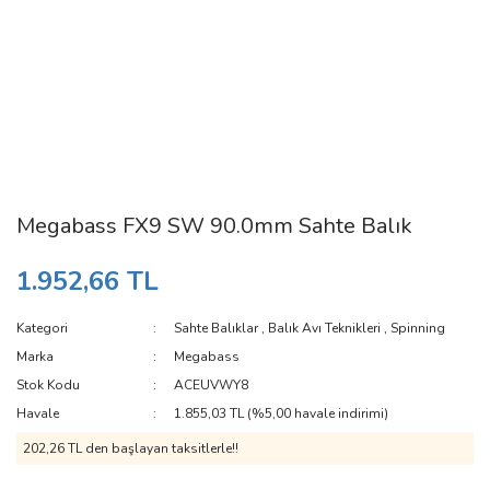
Megabass FX9 SW 90.0mm Sahte Balık
1.952,66 TL
Kategori
Sahte Balıklar
,
Balık Avı Teknikleri
,
Spinning
Marka
Megabass
Stok Kodu
ACEUVWY8
Havale
1.855,03 TL (%5,00 havale indirimi)
202,26 TL den başlayan taksitlerle!!