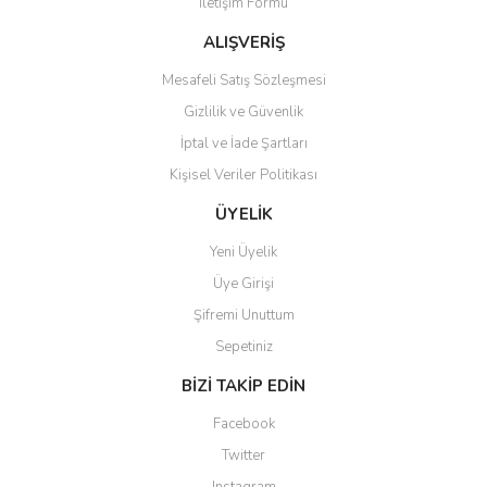
İletişim Formu
Bu ürüne benzer farklı alternatifler olmalı.
ALIŞVERİŞ
Mesafeli Satış Sözleşmesi
Gizlilik ve Güvenlik
İptal ve İade Şartları
Gönder
Kişisel Veriler Politikası
ÜYELİK
Yeni Üyelik
Üye Girişi
Şifremi Unuttum
Sepetiniz
BİZİ TAKİP EDİN
Facebook
Twitter