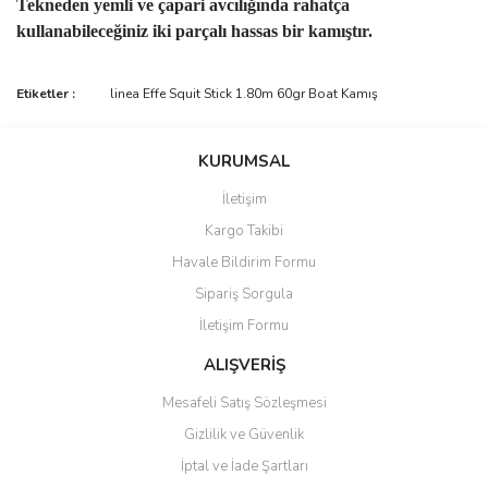
Tekneden yemli ve çapari avcılığında rahatça
kullanabileceğiniz iki parçalı hassas bir kamıştır.
Bu ürünün fiyat bilgisi, resim, ürün açıklamalarında ve diğer
Etiketler :
linea Effe Squit Stick 1.80m 60gr Boat Kamış
konularda yetersiz gördüğünüz noktaları öneri formunu kullanarak
Bu ürüne ilk yorumu siz yapın!
tarafımıza iletebilirsiniz.
Görüş ve önerileriniz için teşekkür ederiz.
KURUMSAL
Yorum Yaz
İletişim
Ürün resmi kalitesiz, bozuk veya görüntülenemiyor.
Kargo Takibi
Ürün açıklamasında eksik bilgiler bulunuyor.
Havale Bildirim Formu
Ürün bilgilerinde hatalar bulunuyor.
Sipariş Sorgula
Ürün fiyatı diğer sitelerden daha pahalı.
İletişim Formu
Bu ürüne benzer farklı alternatifler olmalı.
ALIŞVERİŞ
Mesafeli Satış Sözleşmesi
Gizlilik ve Güvenlik
İptal ve İade Şartları
Gönder