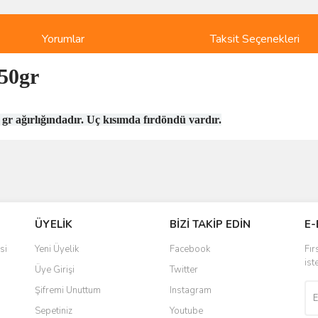
Yorumlar
Taksit Seçenekleri
50gr
r ağırlığındadır. Uç kısımda fırdöndü vardır.
ve diğer konularda yetersiz gördüğünüz noktaları öneri formunu kullanarak taraf
Bu ürüne ilk yorumu siz yapın!
r.
Yorum Yaz
ÜYELİK
BİZİ TAKİP EDİN
E-
si
Yeni Üyelik
Facebook
Fır
ist
Üye Girişi
Twitter
Şifremi Unuttum
Instagram
Sepetiniz
Youtube