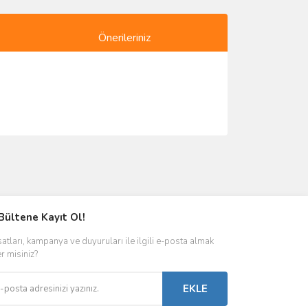
Önerileriniz
ımıza iletebilirsiniz.
Bültene Kayıt Ol!
satları, kampanya ve duyuruları ile ilgili e-posta almak
er misiniz?
EKLE