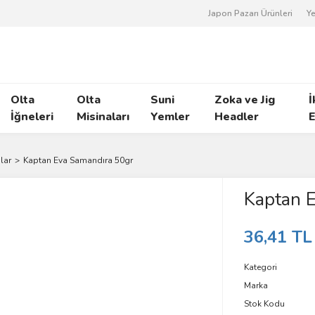
Japon Pazarı Ürünleri
Ye
Olta
Olta
Suni
Zoka ve Jig
İ
İğneleri
Misinaları
Yemler
Headler
E
lar
Kaptan Eva Samandıra 50gr
Kaptan 
36,41 TL
Kategori
Marka
Stok Kodu