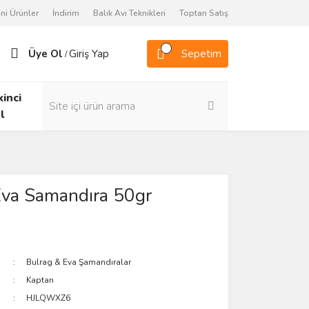
ni Ürünler
İndirim
Balık Avı Teknikleri
Toptan Satış
Üye Ol
Giriş Yap
Sepetim
/
kinci
l
Eva Samandıra 50gr
Bulrag & Eva Şamandıralar
Kaptan
HJLQWXZ6