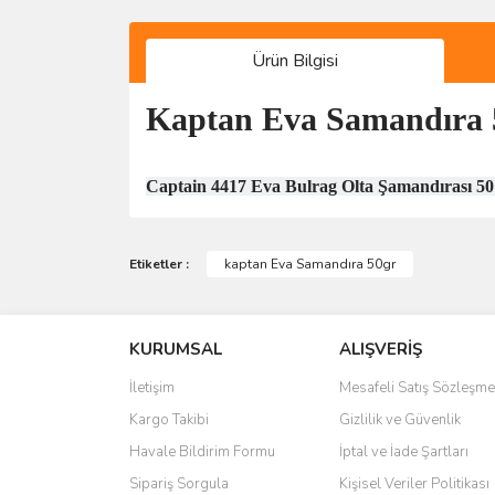
Ürün Bilgisi
Kaptan Eva Samandıra 
Captain 4417 Eva Bulrag Olta Şamandırası 50 g
Bu ürünün fiyat bilgisi, resim, ürün açıklamalarında 
Görüş ve önerileriniz için teşekkür ederiz.
Etiketler :
kaptan Eva Samandıra 50gr
Ürün resmi kalitesiz, bozuk veya görüntülenemiyo
KURUMSAL
ALIŞVERİŞ
Ürün açıklamasında eksik bilgiler bulunuyor.
Ürün bilgilerinde hatalar bulunuyor.
İletişim
Mesafeli Satış Sözleşme
Ürün fiyatı diğer sitelerden daha pahalı.
Kargo Takibi
Gizlilik ve Güvenlik
Bu ürüne benzer farklı alternatifler olmalı.
Havale Bildirim Formu
İptal ve İade Şartları
Sipariş Sorgula
Kişisel Veriler Politikası