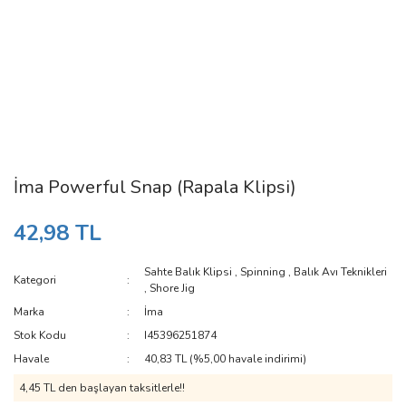
İma Powerful Snap (Rapala Klipsi)
42,98 TL
Sahte Balık Klipsi
,
Spinning
,
Balık Avı Teknikleri
Kategori
,
Shore Jig
Marka
İma
Stok Kodu
I45396251874
Havale
40,83 TL (%5,00 havale indirimi)
4,45 TL den başlayan taksitlerle!!