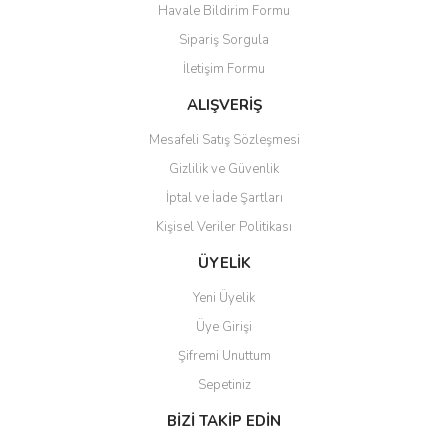
Havale Bildirim Formu
Ürün bilgilerinde hatalar bulunuyor.
Sipariş Sorgula
Ürün fiyatı diğer sitelerden daha pahalı.
İletişim Formu
Bu ürüne benzer farklı alternatifler olmalı.
ALIŞVERİŞ
Mesafeli Satış Sözleşmesi
Gizlilik ve Güvenlik
İptal ve İade Şartları
Gönder
Kişisel Veriler Politikası
ÜYELİK
Yeni Üyelik
Üye Girişi
Şifremi Unuttum
Sepetiniz
BİZİ TAKİP EDİN