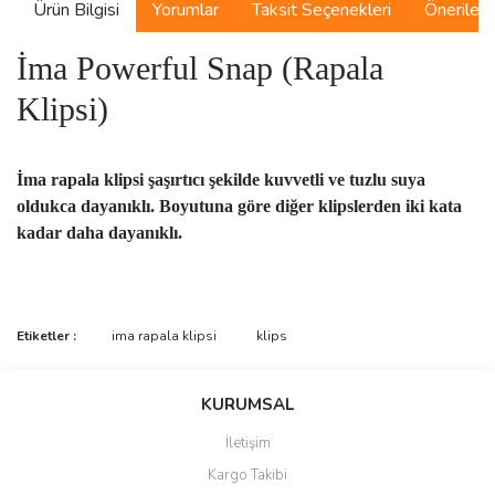
Ürün Bilgisi
Yorumlar
Taksit Seçenekleri
Önerilerin
İma Powerful Snap (Rapala
Klipsi)
İma rapala klipsi şaşırtıcı şekilde kuvvetli ve tuzlu suya
oldukca dayanıklı. Boyutuna göre diğer klipslerden iki kata
kadar daha dayanıklı.
Bu ürünün fiyat bilgisi, resim, ürün açıklamalarında ve diğer
Etiketler :
ima rapala klipsi
klips
konularda yetersiz gördüğünüz noktaları öneri formunu kullanarak
Bu ürüne ilk yorumu siz yapın!
tarafımıza iletebilirsiniz.
Görüş ve önerileriniz için teşekkür ederiz.
KURUMSAL
Yorum Yaz
İletişim
Ürün resmi kalitesiz, bozuk veya görüntülenemiyor.
Kargo Takibi
Ürün açıklamasında eksik bilgiler bulunuyor.