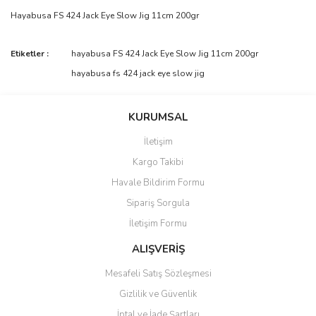
Hayabusa FS 424 Jack Eye Slow Jig 11cm 200gr
Bu ürünün fiyat bilgisi, resim, ürün açıklamalarında ve diğer
Etiketler :
hayabusa FS 424 Jack Eye Slow Jig 11cm 200gr
konularda yetersiz gördüğünüz noktaları öneri formunu kullanarak
Bu ürüne ilk yorumu siz yapın!
hayabusa fs 424 jack eye slow jig
tarafımıza iletebilirsiniz.
Görüş ve önerileriniz için teşekkür ederiz.
Yorum Yaz
KURUMSAL
Ürün resmi kalitesiz, bozuk veya görüntülenemiyor.
İletişim
Ürün açıklamasında eksik bilgiler bulunuyor.
Kargo Takibi
Ürün bilgilerinde hatalar bulunuyor.
Havale Bildirim Formu
Ürün fiyatı diğer sitelerden daha pahalı.
Sipariş Sorgula
Bu ürüne benzer farklı alternatifler olmalı.
İletişim Formu
ALIŞVERİŞ
Mesafeli Satış Sözleşmesi
Gizlilik ve Güvenlik
Gönder
İptal ve İade Şartları