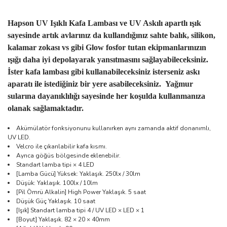
Hapson UV Işıklı Kafa Lambası ve UV Askılı apartlı ışık
sayesinde artık avlarınız da kullandığınız sahte balık, silikon,
kalamar zokası vs gibi Glow fosfor tutan ekipmanlarınızın
ışığı daha iyi depolayarak yansıtmasını sağlayabileceksiniz.
İster kafa lambası gibi kullanabileceksiniz isterseniz askı
aparatı ile istediğiniz bir yere asabileceksiniz. Yağmur
sularına dayanıklılığı sayesinde her koşulda kullanmanıza
olanak sağlamaktadır.
Akümülatör fonksiyonunu kullanırken aynı zamanda aktif donanımlı,
UV LED.
Velcro ile çıkarılabilir kafa kısmı.
Ayrıca göğüs bölgesinde eklenebilir.
Standart lamba tipi × 4 LED
[Lamba Gücü] Yüksek: Yaklaşık. 250lx / 30lm
Düşük: Yaklaşık. 100lx / 10lm
[Pil Ömrü Alkalin] High Power Yaklaşık. 5 saat
Düşük Güç Yaklaşık. 10 saat
[Işık] Standart lamba tipi 4 / UV LED × LED × 1
[Boyut] Yaklaşık. 82 × 20 × 40mm