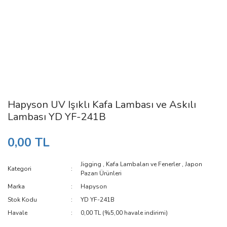
Hapyson UV Işıklı Kafa Lambası ve Askılı
Lambası YD YF-241B
0,00 TL
Jigging
,
Kafa Lambaları ve Fenerler
,
Japon
Kategori
Pazarı Ürünleri
Marka
Hapyson
Stok Kodu
YD YF-241B
Havale
0,00 TL (%5,00 havale indirimi)