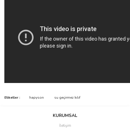
Bu ürünün fiyat bilgisi, resim, ürün açıklamalarında ve diğer
Etiketler :
hapyson
su geçirmez kılıf
konularda yetersiz gördüğünüz noktaları öneri formunu kullanarak
Bu ürüne ilk yorumu siz yapın!
tarafımıza iletebilirsiniz.
Görüş ve önerileriniz için teşekkür ederiz.
KURUMSAL
Yorum Yaz
İletişim
Ürün resmi kalitesiz, bozuk veya görüntülenemiyor.