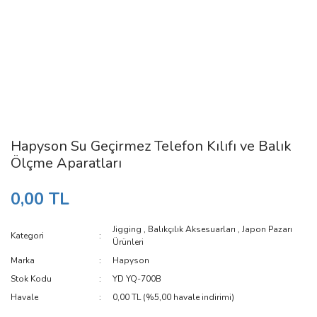
Hapyson Su Geçirmez Telefon Kılıfı ve Balık
Ölçme Aparatları
0,00 TL
Jigging
,
Balıkçılık Aksesuarları
,
Japon Pazarı
Kategori
Ürünleri
Marka
Hapyson
Stok Kodu
YD YQ-700B
Havale
0,00 TL (%5,00 havale indirimi)