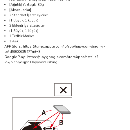
[Ağırlık] Yaklaşık. 80g
[Aksesuarlar]
2 Standart İşaretleyiciler
(1 Büyük, 1 küçük)
2 Eklenti İşaretleyiciler
(1 Büyük, 1 küçük)
1 Tedbir Marker
1 Askı
APP Store : https://itunes.apple.com/jp/app/hapyson-diaori-ji-
ce/id580063547?mt=8
Google Play : https://play.google.com/store/apps/details?
id=jp.co.ydkjpn.HapysonFishing