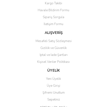
Kargo Takibi
Ürün açıklamasında eksik bilgiler bulunuyor.
Havale Bildirim Formu
Ürün bilgilerinde hatalar bulunuyor.
Sipariş Sorgula
Ürün fiyatı diğer sitelerden daha pahalı.
İletişim Formu
Bu ürüne benzer farklı alternatifler olmalı.
ALIŞVERİŞ
Mesafeli Satış Sözleşmesi
Gizlilik ve Güvenlik
İptal ve İade Şartları
Gönder
Kişisel Veriler Politikası
ÜYELİK
Yeni Üyelik
Üye Girişi
Şifremi Unuttum
Sepetiniz