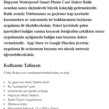
Hapyson Waterproof Smart Phone Case Sizlere Balık
avından sonra ölçümlerde büyük kolaylığı getirmektedir.
Balık avında Telefonunuz su geçirmez kap içerisnde
korunurken av sonrasında ise balıklarınızın boylarını
uygulama ile ölçebileceksiniz. Paket içerisinde gelen
işaretçileri balığın yanına koyarak fotoğrafını çektikten sonra
uygulamada açtığınızda balığın tam boyunu sizlere
vermektedir. App Store ve Google Playden ücretsiz
uygulama ile avlarınızın boyunu net olarak metresiz
öğrenebileceksiniz.
Kullanım Talimatı
:
http://hapyson.com/experimental/index_en.php
Su geçirmez Akıllı Telefon Kılıfı
Bu "işaretçileri" içerir
kullanmak için gerekli olduğu
Hapyson Akıllı Telefon
Balık Ölçüm Uygulaması
(Bedava indir).
[Boyutları] Yaklaşık. 11 × 200 × 20mm