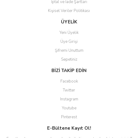
İptal ve İade Şartları
Gönder
Kişisel Veriler Politikası
ÜYELİK
Yeni Üyelik
Üye Girişi
Şifremi Unuttum
Sepetiniz
BİZİ TAKİP EDİN
Facebook
Twitter
Instagram
Youtube
Pinterest
E-Bültene Kayıt Ol!