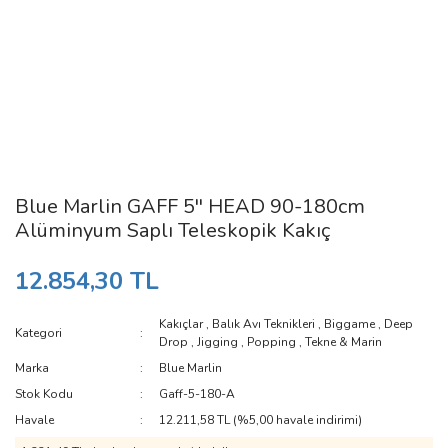
Blue Marlin GAFF 5'' HEAD 90-180cm
Alüminyum Saplı Teleskopik Kakıç
12.854,30 TL
Kakıçlar
,
Balık Avı Teknikleri
,
Biggame
,
Deep
Kategori
Drop
,
Jigging
,
Popping
,
Tekne & Marin
Marka
Blue Marlin
Stok Kodu
Gaff-5-180-A
Havale
12.211,58 TL (%5,00 havale indirimi)